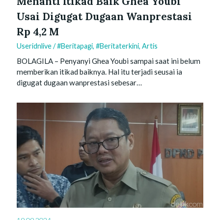
Menanti Itikad Baik Ghea Youbi
Usai Digugat Dugaan Wanprestasi
Rp 4,2 M
Useridnlive
/
#beritapagi
,
#beritaterkini
,
Artis
BOLAGILA – Penyanyi Ghea Youbi sampai saat ini belum
memberikan itikad baiknya. Hal itu terjadi seusai ia
digugat dugaan wanprestasi sebesar…