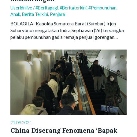
Useridnlive
/
#beritapagi
,
#beritaterkini
,
#pembunuhan
,
Anak
,
Berita Terkini
,
Penjara
BOLAGILA- Kapolda Sumatera Barat (Sumbar) Irjen
Suharyono mengatakan Indra Septiawan (26) tersangka
pelaku pembunuhan gadis remaja penjual gorengan…
21.09.2024
China Diserang Fenomena ‘Bapak