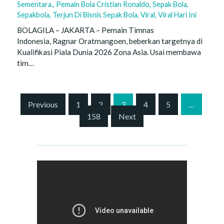
Sementara.
,
Pemain Bola Cristian Ronaldo
,
Sepak Bola
,
Sepakbola
,
Terjun Di Bisnis Sepak Bola
,
Viral
,
Viral Hari Ini
BOLAGILA – JAKARTA – Pemain Timnas
Indonesia, Ragnar Oratmangoen, beberkan targetnya di
Kualifikasi Piala Dunia 2026 Zona Asia. Usai membawa
tim…
S
Previous
1
2
3
4
5
…
i
158
Next
t
e
P
a
g
i
n
a
t