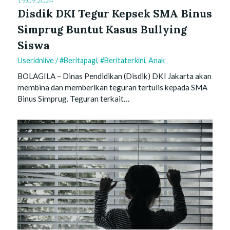
19.09.2024
Disdik DKI Tegur Kepsek SMA Binus
Simprug Buntut Kasus Bullying
Siswa
Useridnlive
/
#beritapagi
,
#beritaterkini
,
Anak
BOLAGILA – Dinas Pendidikan (Disdik) DKI Jakarta akan
membina dan memberikan teguran tertulis kepada SMA
Binus Simprug. Teguran terkait…