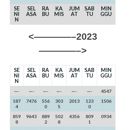
SE
SEL
RA
KA
JUM
SAB
MIN
NI
ASA
BU
MIS
AT
TU
GGU
N
<————–2023
————–>
SE
SEL
RA
KA
JUM
SAB
MIN
NI
ASA
BU
MIS
AT
TU
GGU
N
—-
—-
—-
—-
—-
—-
4547
187
7476
556
303
2013
123
1506
4
0
5
0
859
9643
889
502
4356
809
0934
8
2
8
1