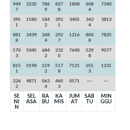
949
2235
786
827
1808
608
7340
7
9
8
4
395
1580
184
392
3405
343
3813
1
2
1
4
881
2439
268
292
1216
800
7825
8
4
7
8
570
5045
684
232
7640
529
9077
3
2
0
8
815
0198
159
517
7121
255
1231
1
2
8
3
226
4871
063
460
0571
—-
—-
2
4
3
SE
SEL
RA
KA
JUM
SAB
MIN
NI
ASA
BU
MIS
AT
TU
GGU
N