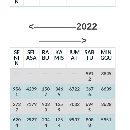
N
<————–2022
————–>
SE
SEL
RA
KA
JUM
SAB
MIN
NI
ASA
BU
MIS
AT
TU
GGU
N
—-
—-
—-
—-
—-
991
3845
2
956
4299
158
346
6722
367
6639
1
7
9
6
272
7179
903
125
7032
694
3628
7
0
9
5
620
2927
234
135
9937
808
5951
4
4
4
8