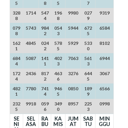
5
8
5
7
328
1714
547
196
9980
027
9319
8
4
8
9
079
5743
984
054
5944
672
6584
8
2
3
5
162
4845
024
578
5929
533
8102
1
2
5
0
684
5087
141
402
7063
561
6944
4
1
3
3
172
2436
817
463
3276
644
3067
4
2
6
5
482
7780
741
946
0850
189
6566
1
4
5
9
232
9918
059
349
8957
225
0998
5
6
0
3
SE
SEL
RA
KA
JUM
SAB
MIN
NI
ASA
BU
MIS
AT
TU
GGU