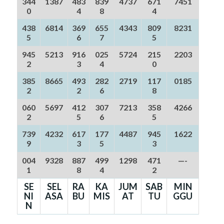
344
1387
483
839
4737
671
7451
0
4
8
4
438
6814
369
655
4343
809
8231
5
6
7
5
945
5213
916
025
5724
215
2203
2
3
4
0
385
8665
493
282
2719
117
0185
2
2
6
8
060
5697
412
307
7213
358
4266
2
5
6
5
739
4232
617
177
4487
945
1622
9
3
5
3
004
9328
887
499
1298
471
—-
1
8
4
2
SE
SEL
RA
KA
JUM
SAB
MIN
NI
ASA
BU
MIS
AT
TU
GGU
N