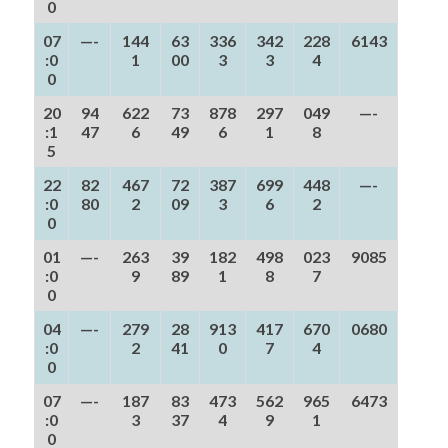
0
07
—-
144
63
336
342
228
6143
:0
1
00
3
3
4
0
20
94
622
73
878
297
049
—-
:1
47
6
49
6
1
8
5
22
82
467
72
387
699
448
—-
:0
80
2
09
3
6
2
0
01
—-
263
39
182
498
023
9085
:0
9
89
1
8
7
0
04
—-
279
28
913
417
670
0680
:0
2
41
0
7
4
0
07
—-
187
83
473
562
965
6473
:0
3
37
4
9
1
0