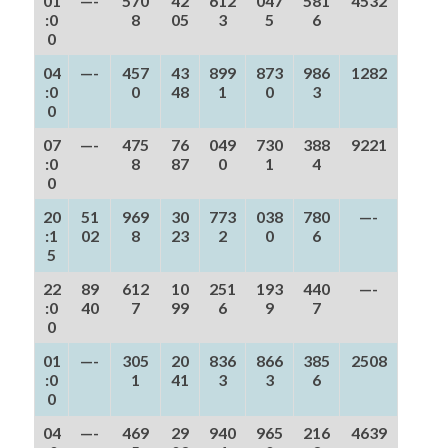
01
—-
570
42
612
047
581
4532
:0
8
05
3
5
6
0
04
—-
457
43
899
873
986
1282
:0
0
48
1
0
3
0
07
—-
475
76
049
730
388
9221
:0
8
87
0
1
4
0
20
51
969
30
773
038
780
—-
:1
02
8
23
2
0
6
5
22
89
612
10
251
193
440
—-
:0
40
7
99
6
9
7
0
01
—-
305
20
836
866
385
2508
:0
1
41
3
3
6
0
04
—-
469
29
940
965
216
4639