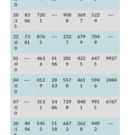
0
20
83
720
—-
908
369
522
—-
:1
06
1
8
7
4
5
22
73
876
—-
232
679
704
—-
:0
81
5
7
9
9
0
01
—-
463
01
281
422
647
9927
:0
6
96
9
5
5
0
04
—-
012
28
557
461
594
2484
:0
9
63
8
1
6
0
07
—-
313
14
729
848
991
6767
:0
1
86
8
1
5
0
20
40
545
51
667
262
949
—-
:1
96
5
18
2
8
2
5