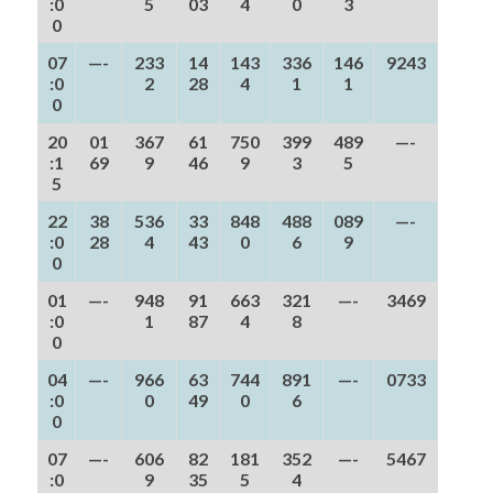
:0
5
03
4
0
3
0
07
—-
233
14
143
336
146
9243
:0
2
28
4
1
1
0
20
01
367
61
750
399
489
—-
:1
69
9
46
9
3
5
5
22
38
536
33
848
488
089
—-
:0
28
4
43
0
6
9
0
01
—-
948
91
663
321
—-
3469
:0
1
87
4
8
0
04
—-
966
63
744
891
—-
0733
:0
0
49
0
6
0
07
—-
606
82
181
352
—-
5467
:0
9
35
5
4