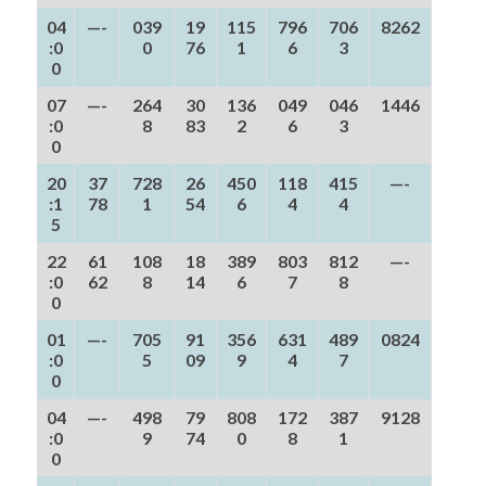
04
—-
039
19
115
796
706
8262
:0
0
76
1
6
3
0
07
—-
264
30
136
049
046
1446
:0
8
83
2
6
3
0
20
37
728
26
450
118
415
—-
:1
78
1
54
6
4
4
5
22
61
108
18
389
803
812
—-
:0
62
8
14
6
7
8
0
01
—-
705
91
356
631
489
0824
:0
5
09
9
4
7
0
04
—-
498
79
808
172
387
9128
:0
9
74
0
8
1
0