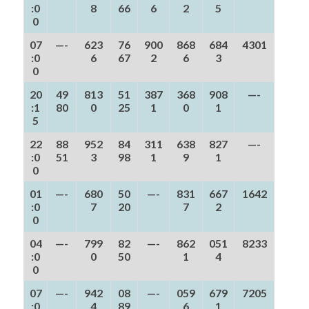
:0
8
66
6
2
5
0
07
—-
623
76
900
868
684
4301
:0
6
67
2
6
3
0
20
49
813
51
387
368
908
—-
:1
80
0
25
1
0
1
5
22
88
952
84
311
638
827
—-
:0
51
3
98
1
9
1
0
01
—-
680
50
—-
831
667
1642
:0
7
20
7
2
0
04
—-
799
82
—-
862
051
8233
:0
0
50
1
4
0
07
—-
942
08
—-
059
679
7205
:0
4
89
6
1