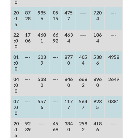
0
20
87
985
05
475
—-
720
—-
:1
28
6
15
7
4
5
22
17
468
66
463
—-
186
—-
:0
06
1
92
4
4
0
01
—-
303
—-
877
405
538
4958
:0
9
0
4
6
0
04
—-
538
—-
846
668
896
2649
:0
0
0
2
0
0
07
—-
557
—-
117
564
923
0381
:0
6
7
7
5
0
20
92
—-
45
384
259
418
—-
:1
39
69
0
2
6
5