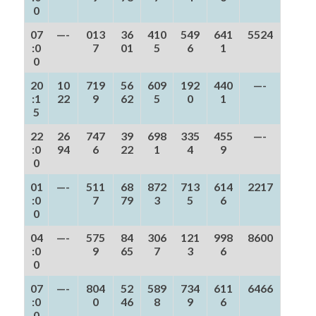
0
07
—-
013
36
410
549
641
5524
:0
7
01
5
6
1
0
20
10
719
56
609
192
440
—-
:1
22
9
62
5
0
1
5
22
26
747
39
698
335
455
—-
:0
94
6
22
1
4
9
0
01
—-
511
68
872
713
614
2217
:0
7
79
3
5
6
0
04
—-
575
84
306
121
998
8600
:0
9
65
7
3
6
0
07
—-
804
52
589
734
611
6466
:0
0
46
8
9
6
0