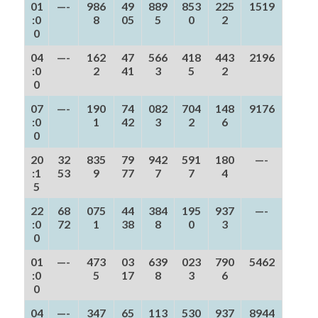
01
—-
986
49
889
853
225
1519
:0
8
05
5
0
2
0
04
—-
162
47
566
418
443
2196
:0
2
41
3
5
2
0
07
—-
190
74
082
704
148
9176
:0
1
42
3
2
6
0
20
32
835
79
942
591
180
—-
:1
53
9
77
7
7
4
5
22
68
075
44
384
195
937
—-
:0
72
1
38
8
0
3
0
01
—-
473
03
639
023
790
5462
:0
5
17
8
3
6
0
04
—-
347
65
113
530
937
8944