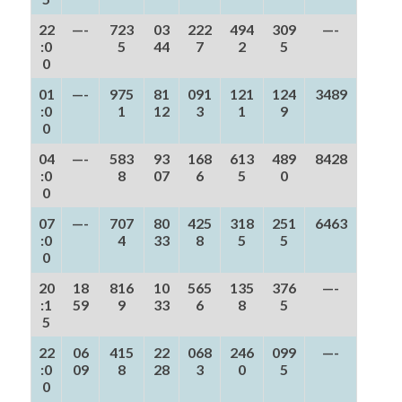
22
—-
723
03
222
494
309
—-
:0
5
44
7
2
5
0
01
—-
975
81
091
121
124
3489
:0
1
12
3
1
9
0
04
—-
583
93
168
613
489
8428
:0
8
07
6
5
0
0
07
—-
707
80
425
318
251
6463
:0
4
33
8
5
5
0
20
18
816
10
565
135
376
—-
:1
59
9
33
6
8
5
5
22
06
415
22
068
246
099
—-
:0
09
8
28
3
0
5
0