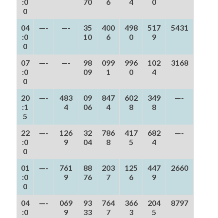
:0
70
6
4
0
0
04
—-
—-
35
400
498
517
5431
:0
10
6
0
9
0
07
—-
—-
98
099
996
102
3168
:0
09
1
0
4
0
20
—-
483
09
847
602
349
—-
:1
4
06
4
8
8
5
22
—-
126
32
786
417
682
—-
:0
9
04
8
5
4
0
01
—-
761
88
203
125
447
2660
:0
9
76
7
6
9
0
04
—-
069
93
764
366
204
8797
:0
9
33
7
3
5