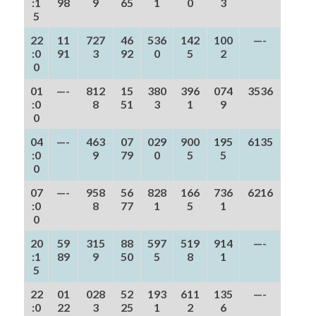
:1
98
9
65
1
0
3
5
22
11
727
46
536
142
100
—-
:0
91
3
92
0
5
2
0
01
—-
812
15
380
396
074
3536
:0
8
51
3
1
9
0
04
—-
463
07
029
900
195
6135
:0
9
79
0
5
5
0
07
—-
958
56
828
166
736
6216
:0
8
77
1
5
1
0
20
59
315
88
597
519
914
—-
:1
89
9
50
5
8
1
5
22
01
028
52
193
611
135
—-
:0
22
3
25
1
2
6