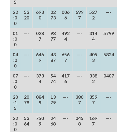
5
22
53
693
02
006
699
527
—-
:0
20
0
73
6
7
2
0
01
—-
028
98
492
—-
314
5799
:0
7
77
4
4
0
04
—-
646
43
656
—-
405
5824
:0
9
87
7
3
0
07
—-
373
54
417
—-
338
0407
:0
4
74
6
2
0
20
20
084
13
—-
380
359
—-
:1
78
9
79
7
7
5
22
53
750
24
—-
045
169
—-
:0
64
9
68
8
7
0