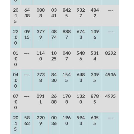
20
64
088
03
842
932
484
—-
:1
38
8
41
5
7
2
5
22
09
377
48
888
674
139
—-
:0
15
9
74
7
3
6
0
01
—-
114
10
040
548
531
8292
:0
0
25
7
6
4
0
04
—-
773
84
154
648
339
4936
:0
8
30
5
3
5
0
07
—-
091
26
170
132
878
4995
:0
1
88
8
0
5
0
20
58
220
00
196
594
635
—-
:1
62
9
36
0
3
5
5