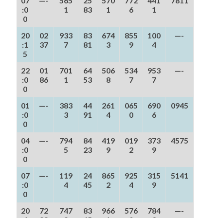
07
—-
565
25
570
772
441
7811
:0
1
83
1
6
1
0
20
02
933
83
674
855
100
—-
:1
37
7
81
3
9
4
5
22
01
701
64
506
534
953
—-
:0
86
1
53
8
7
7
0
01
—-
383
44
261
065
690
0945
:0
3
91
4
0
6
0
04
—-
794
84
419
019
373
4575
:0
5
23
9
2
9
0
07
—-
119
24
865
925
315
5141
:0
4
45
2
4
9
0
20
72
747
83
966
576
784
—-