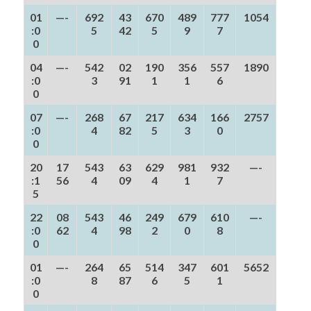
01
—-
692
43
670
489
777
1054
:0
5
42
5
9
7
0
04
—-
542
02
190
356
557
1890
:0
3
91
1
1
6
0
07
—-
268
67
217
634
166
2757
:0
4
82
5
3
0
0
20
17
543
63
629
981
932
—-
:1
56
4
09
4
1
7
5
22
08
543
46
249
679
610
—-
:0
62
4
98
2
0
8
0
01
—-
264
65
514
347
601
5652
:0
8
87
6
5
1
0