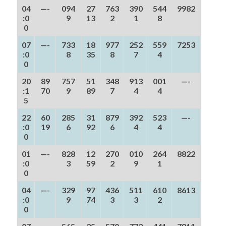
04
—-
094
27
763
390
544
9982
:0
9
13
2
1
8
0
07
—-
733
18
977
252
559
7253
:0
8
35
8
7
4
0
20
89
757
51
348
913
001
—-
:1
70
9
89
7
4
4
5
22
60
285
31
879
392
523
—-
:0
19
6
92
6
4
4
0
01
—-
828
12
270
010
264
8822
:0
3
59
2
9
1
0
04
—-
329
97
436
511
610
8613
:0
9
74
3
3
2
0