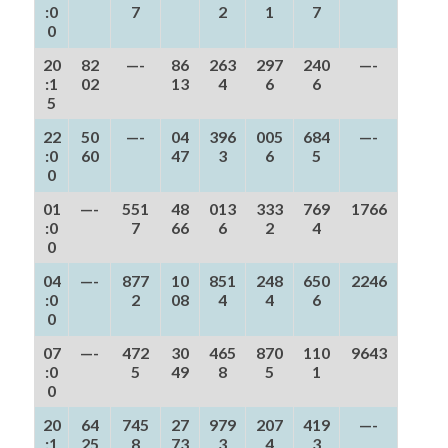
:0
7
2
1
7
0
20
82
—-
86
263
297
240
—-
:1
02
13
4
6
6
5
22
50
—-
04
396
005
684
—-
:0
60
47
3
6
5
0
01
—-
551
48
013
333
769
1766
:0
7
66
6
2
4
0
04
—-
877
10
851
248
650
2246
:0
2
08
4
4
6
0
07
—-
472
30
465
870
110
9643
:0
5
49
8
5
1
0
20
64
745
27
979
207
419
—-
:1
25
8
73
3
4
3