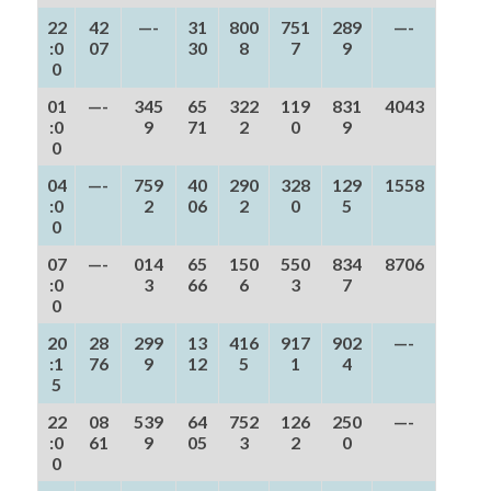
22
42
—-
31
800
751
289
—-
:0
07
30
8
7
9
0
01
—-
345
65
322
119
831
4043
:0
9
71
2
0
9
0
04
—-
759
40
290
328
129
1558
:0
2
06
2
0
5
0
07
—-
014
65
150
550
834
8706
:0
3
66
6
3
7
0
20
28
299
13
416
917
902
—-
:1
76
9
12
5
1
4
5
22
08
539
64
752
126
250
—-
:0
61
9
05
3
2
0
0