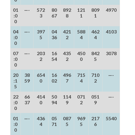
01
—-
572
80
892
121
809
4970
:0
3
67
8
1
1
0
04
—-
397
04
421
588
462
4103
:0
5
36
2
4
4
0
07
—-
203
16
435
450
842
3078
:0
2
54
2
0
5
0
20
38
654
16
496
715
710
—-
:1
59
0
02
7
4
2
5
22
66
414
50
114
071
051
—-
:0
37
0
94
9
2
9
0
01
—-
436
05
087
969
217
5540
:0
4
71
5
5
6
0