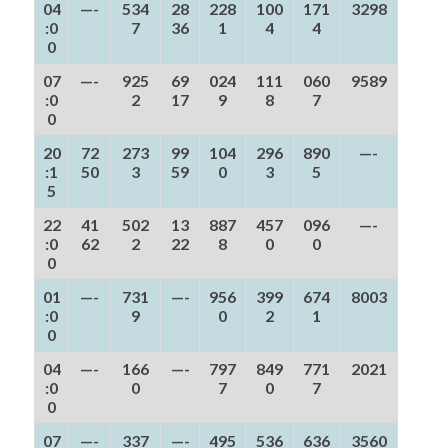
04
—-
534
28
228
100
171
3298
:0
7
36
1
4
4
0
07
—-
925
69
024
111
060
9589
:0
2
17
9
8
7
0
20
72
273
99
104
296
890
—-
:1
50
3
59
0
3
5
5
22
41
502
13
887
457
096
—-
:0
62
2
22
8
0
0
0
01
—-
731
—-
956
399
674
8003
:0
9
0
2
1
0
04
—-
166
—-
797
849
771
2021
:0
0
7
0
7
0
07
—-
337
—-
495
536
636
3560