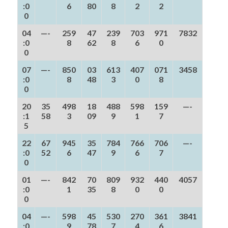
:0
6
80
8
2
2
0
04
—-
259
47
239
703
971
7832
:0
8
62
8
6
0
0
07
—-
850
03
613
407
071
3458
:0
8
48
3
0
8
0
20
35
498
18
488
598
159
—-
:1
58
3
09
9
1
7
5
22
67
945
35
784
766
706
—-
:0
52
6
47
9
6
7
0
01
—-
842
70
809
932
440
4057
:0
1
35
8
0
0
0
04
—-
598
45
530
270
361
3841
:0
9
78
7
4
6