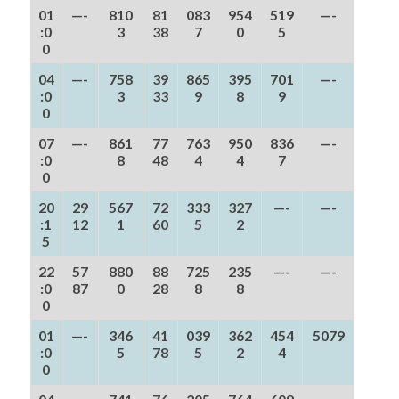
01
—-
810
81
083
954
519
—-
:0
3
38
7
0
5
0
04
—-
758
39
865
395
701
—-
:0
3
33
9
8
9
0
07
—-
861
77
763
950
836
—-
:0
8
48
4
4
7
0
20
29
567
72
333
327
—-
—-
:1
12
1
60
5
2
5
22
57
880
88
725
235
—-
—-
:0
87
0
28
8
8
0
01
—-
346
41
039
362
454
5079
:0
5
78
5
2
4
0