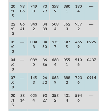
20
98
749
73
358
380
180
—-
:1
86
0
79
9
1
4
5
22
86
343
04
508
562
957
—-
:0
41
2
38
4
3
2
0
01
—-
034
04
975
547
466
0926
:0
8
50
7
5
9
0
04
—-
089
86
668
055
510
0437
:0
0
86
4
1
6
0
07
—-
145
26
063
888
723
0914
:0
3
52
9
2
6
0
20
38
025
93
353
431
594
—-
:1
14
4
27
2
4
6
5