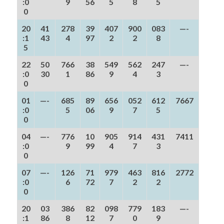
:0
9
56
5
8
5
0
20
41
278
39
407
900
083
—-
:1
43
4
97
2
2
8
5
22
50
766
38
549
562
247
—-
:0
30
1
86
9
4
3
0
01
—-
685
89
656
052
612
7667
:0
5
06
9
7
5
0
04
—-
776
10
905
914
431
7411
:0
9
99
4
7
3
0
07
—-
126
71
979
463
816
2772
:0
6
72
7
2
2
0
20
03
386
82
098
779
183
—-
:1
86
8
12
7
0
9