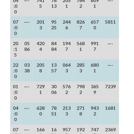
04
—-
741
76
205
764
609
—-
:0
5
13
1
2
1
0
07
—-
201
95
244
826
657
5811
:0
3
25
6
7
0
0
20
05
420
84
194
568
991
—-
:1
86
4
84
7
1
7
5
22
03
205
13
064
285
680
—-
:0
38
8
57
3
3
1
0
01
—-
729
30
576
798
365
7239
:0
1
06
2
2
9
0
04
—-
628
78
213
271
943
1681
:0
0
51
3
8
2
0
07
—-
166
16
957
192
747
2369