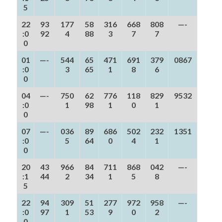
5
22
93
177
58
316
668
808
—-
:0
92
4
88
3
7
7
0
01
—-
544
65
471
691
379
0867
:0
3
65
1
8
6
0
04
—-
750
62
776
118
829
9532
:0
1
98
1
0
1
0
07
—-
036
89
686
502
232
1351
:0
5
64
0
4
1
0
20
43
966
84
711
868
042
—-
:1
44
2
34
1
5
8
5
22
94
309
51
277
972
958
—-
:0
97
1
53
9
0
2
0