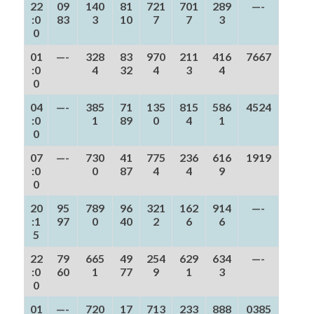
22
09
140
81
721
701
289
—-
:0
83
3
10
7
7
3
0
01
—-
328
83
970
211
416
7667
:0
4
32
4
3
4
0
04
—-
385
71
135
815
586
4524
:0
1
89
0
4
1
0
07
—-
730
41
775
236
616
1919
:0
0
87
4
4
9
0
20
95
789
96
321
162
914
—-
:1
97
0
40
2
6
6
5
22
79
665
49
254
629
634
—-
:0
60
1
77
9
1
3
0
01
—-
720
17
713
233
888
0385