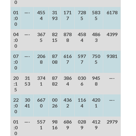
0
01
—-
455
31
171
728
583
6178
:0
4
93
7
5
5
0
04
—-
367
82
878
458
486
4399
:0
5
15
8
4
3
0
07
—-
206
87
616
597
750
9381
:0
8
08
7
7
5
0
20
31
374
87
386
030
945
—-
:1
53
1
82
4
6
8
5
22
30
667
00
436
116
420
—-
:0
41
0
26
2
4
1
0
01
—-
557
98
686
028
412
2979
:0
1
16
9
9
9
0