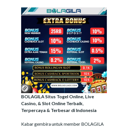
BOLAGILA Situs Togel Online, Live
Casino, & Slot Online Terbaik
,
Terpercaya & Terbesar di Indonesia
Kabar gembira untuk member BOLAGILA