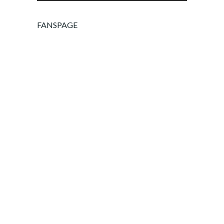
FANSPAGE