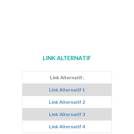
LINK ALTERNATIF
Link Alternatif :
Link Alternatif 1
Link Alternatif 2
Link Alternatif 3
Link Alternatif 4