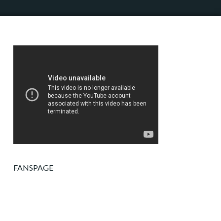
FANSPAGE