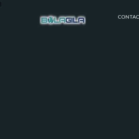
|
CONTAC