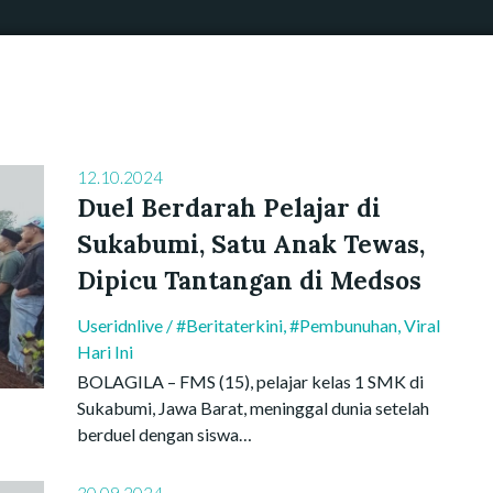
12.10.2024
Duel Berdarah Pelajar di
Sukabumi, Satu Anak Tewas,
Dipicu Tantangan di Medsos
Useridnlive
/
#beritaterkini
,
#pembunuhan
,
Viral
Hari Ini
BOLAGILA – FMS (15), pelajar kelas 1 SMK di
Sukabumi, Jawa Barat, meninggal dunia setelah
berduel dengan siswa…