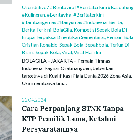
Useridnlive
/
#beritaviral #beritaterkini #basoafung
#kulineran
,
#beritaviral #beritaterkini
#tambangemas #banyumas #indonesia
,
Berita
,
Berita Terkini
,
BolaGila
,
Kompetisi Sepak Bola Di
Eropa Terpaksa Dihentikan Sementara.
,
Pemain Bola
Cristian Ronaldo
,
Sepak Bola
,
Sepakbola
,
Terjun Di
Bisnis Sepak Bola
,
Viral
,
Viral Hari Ini
BOLAGILA – JAKARTA – Pemain Timnas
Indonesia, Ragnar Oratmangoen, beberkan
targetnya di Kualifikasi Piala Dunia 2026 Zona Asia.
Usai membawa tim…
22.04.2024
Cara Perpanjang STNK Tanpa
KTP Pemilik Lama, Ketahui
Persyaratannya