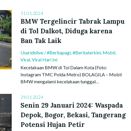
31.01.2024
BMW Tergelincir Tabrak Lampu
di Tol Dalkot, Diduga karena
Ban Tak Laik
Useridnlive
/
#beritapagi
,
#beritaterkini
,
Mobil
,
Viral
,
Viral Hari Ini
Kecelakaan BMW di Tol Dalam Kota (Foto:
Instagram TMC Polda Metro) BOLAGILA – Mobil
BMW mengalami kecelakaan tunggal…
29.01.2024
Senin 29 Januari 2024: Waspada
Depok, Bogor, Bekasi, Tangerang
Potensi Hujan Petir