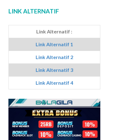
LINK ALTERNATIF
Link Alternatif :
Link Alternatif 1
Link Alternatif 2
Link Alternatif 3
Link Alternatif 4