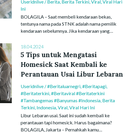
Useridnlive
/
Berita
,
Berita Terkini
,
Viral
,
Viral Hari
Ini
BOLAGILA – Saat membeli kendaraan bekas,
tentunya nama pada STNK adalah nama pemilik
kendaraan sebelumnya. Jika kendaraan yang…
18.04.2024
5 Tips untuk Mengatasi
Homesick Saat Kembali ke
Perantauan Usai Libur Lebaran
Useridnlive
/
#beritaluarnegri
,
#beritapagi
,
#beritaterkini
,
#beritaviral #beritaterkini
#tambangemas #banyumas #indonesia
,
Berita
Terkini
,
Indonesia
,
Viral
,
Viral Hari Ini
Libur Lebaran usai. Saat ini sudah kembali ke
perantauan tapi homesick. Harus bagaimana?
BOLAGILA, Jakarta – Pernahkah kamu…