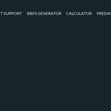
T SUPPORT
BBFS GENERATOR
CALCULATOR
PREDIK