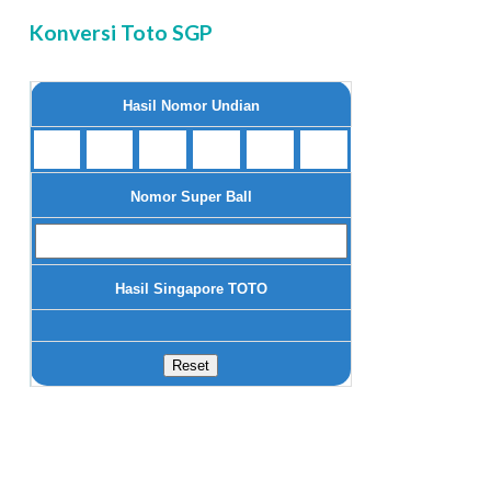
Konversi Toto SGP
Hasil Nomor Undian
Nomor Super Ball
Hasil Singapore TOTO