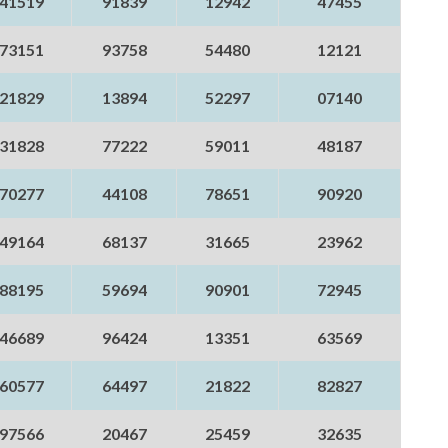
41519
91839
12942
47455
73151
93758
54480
12121
21829
13894
52297
07140
31828
77222
59011
48187
70277
44108
78651
90920
49164
68137
31665
23962
88195
59694
90901
72945
46689
96424
13351
63569
60577
64497
21822
82827
97566
20467
25459
32635