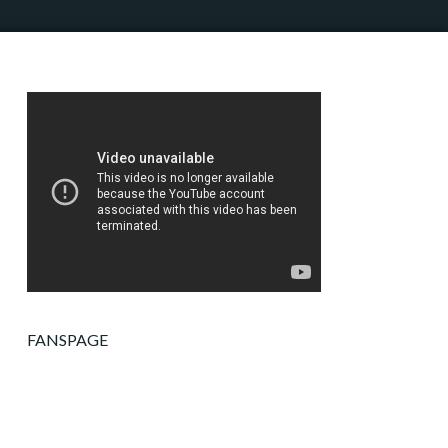
FANSPAGE