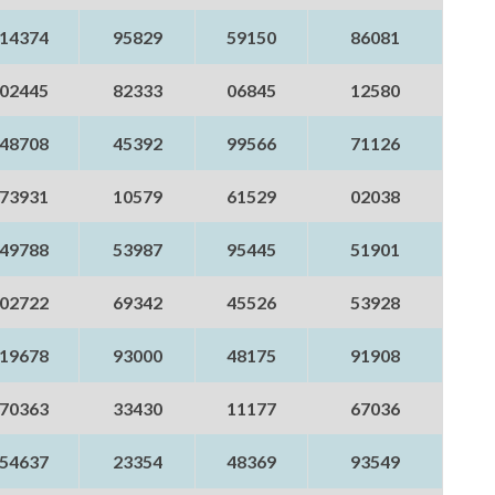
14374
95829
59150
86081
02445
82333
06845
12580
48708
45392
99566
71126
73931
10579
61529
02038
49788
53987
95445
51901
02722
69342
45526
53928
19678
93000
48175
91908
70363
33430
11177
67036
54637
23354
48369
93549