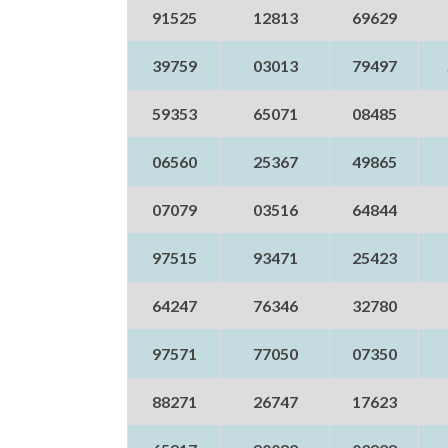
91525
12813
69629
39759
03013
79497
59353
65071
08485
06560
25367
49865
07079
03516
64844
97515
93471
25423
64247
76346
32780
97571
77050
07350
88271
26747
17623