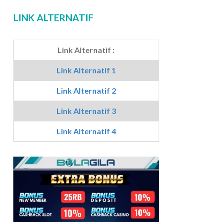
LINK ALTERNATIF
Link Alternatif :
Link Alternatif 1
Link Alternatif 2
Link Alternatif 3
Link Alternatif 4