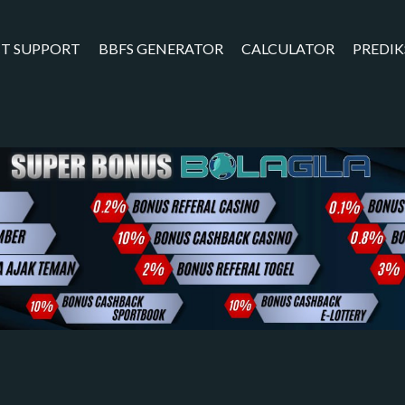
T SUPPORT
BBFS GENERATOR
CALCULATOR
PREDIK