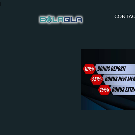
|
CONTAC