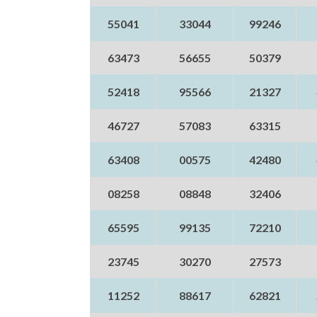
55041
33044
99246
63473
56655
50379
52418
95566
21327
46727
57083
63315
63408
00575
42480
08258
08848
32406
65595
99135
72210
23745
30270
27573
11252
88617
62821