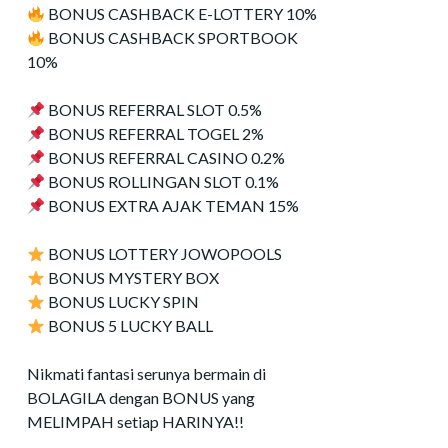
BONUS CASHBACK E-LOTTERY 10%
BONUS CASHBACK SPORTBOOK
10%
BONUS REFERRAL SLOT 0.5%
BONUS REFERRAL TOGEL 2%
BONUS REFERRAL CASINO 0.2%
BONUS ROLLINGAN SLOT 0.1%
BONUS EXTRA AJAK TEMAN 15%
BONUS LOTTERY JOWOPOOLS
BONUS MYSTERY BOX
BONUS LUCKY SPIN
BONUS 5 LUCKY BALL
Nikmati fantasi serunya bermain di
BOLAGILA dengan BONUS yang
MELIMPAH setiap HARINYA!!