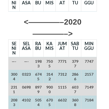
NI
ASA
BU
MIS
AT
TU
GGU
N
<————–2020
————–>
SE
SEL
RA
KA
JUM
SAB
MIN
NI
ASA
BU
MIS
AT
TU
GGU
N
—-
—-
198
750
7771
379
7747
3
5
7
300
0323
674
314
7312
286
2157
4
5
2
6
231
0698
897
900
1115
603
7149
1
9
0
7
208
4102
505
670
6632
360
7184
3
4
5
8