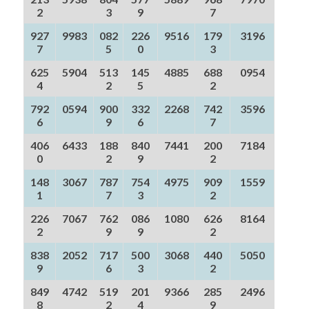
2
3
9
7
927
9983
082
226
9516
179
3196
7
5
0
3
625
5904
513
145
4885
688
0954
4
2
5
2
792
0594
900
332
2268
742
3596
6
9
6
7
406
6433
188
840
7441
200
7184
0
2
9
2
148
3067
787
754
4975
909
1559
1
7
3
2
226
7067
762
086
1080
626
8164
2
9
9
2
838
2052
717
500
3068
440
5050
9
6
3
2
849
4742
519
201
9366
285
2496
8
2
4
9