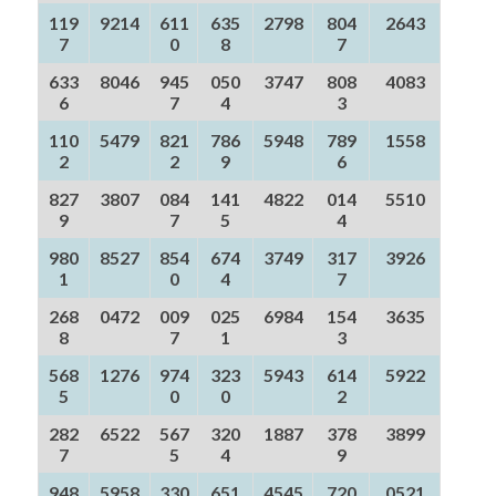
119
9214
611
635
2798
804
2643
7
0
8
7
633
8046
945
050
3747
808
4083
6
7
4
3
110
5479
821
786
5948
789
1558
2
2
9
6
827
3807
084
141
4822
014
5510
9
7
5
4
980
8527
854
674
3749
317
3926
1
0
4
7
268
0472
009
025
6984
154
3635
8
7
1
3
568
1276
974
323
5943
614
5922
5
0
0
2
282
6522
567
320
1887
378
3899
7
5
4
9
948
5958
330
651
4545
720
0521