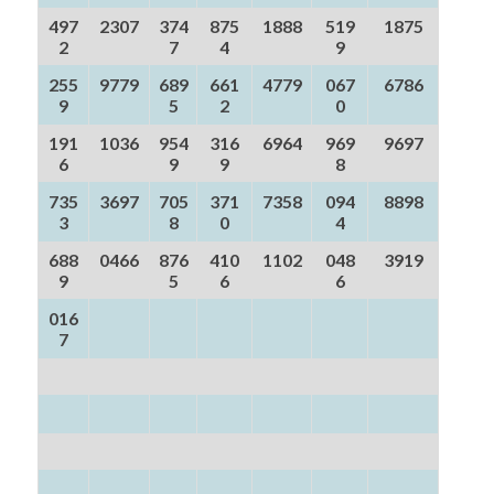
497
2307
374
875
1888
519
1875
2
7
4
9
255
9779
689
661
4779
067
6786
9
5
2
0
191
1036
954
316
6964
969
9697
6
9
9
8
735
3697
705
371
7358
094
8898
3
8
0
4
688
0466
876
410
1102
048
3919
9
5
6
6
016
7