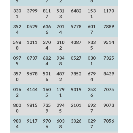
5
7
2
8
330
3799
811
531
6482
153
1170
1
7
3
1
352
0529
636
701
5778
601
7889
4
6
4
7
598
1011
370
310
4087
933
9514
8
4
2
5
097
0737
682
934
0527
030
7325
5
4
8
1
357
9678
501
487
7852
679
8439
0
6
2
4
016
4144
160
179
9319
253
7075
2
5
1
6
800
9815
735
294
2101
692
9073
0
9
5
7
980
9117
970
603
3026
029
7856
4
6
8
7