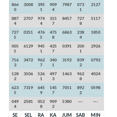
866
3008
395
909
7987
073
2127
0
1
4
1
887
2707
974
315
8457
727
5117
4
4
7
8
727
0251
476
475
6863
238
1850
5
5
8
4
005
6129
945
425
0391
200
2926
5
1
7
1
716
3472
962
340
3192
839
0792
3
7
1
2
128
3506
526
497
1463
962
4024
2
1
3
8
623
7319
645
145
7051
892
0598
5
9
7
2
049
2581
052
909
5380
—-
—-
4
8
2
SE
SEL
RA
KA
JUM
SAB
MIN