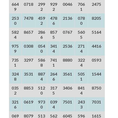
664
0718
299
929
0046
706
2475
9
2
2
1
253
7478
459
478
2136
078
8205
0
2
6
0
582
8657
286
857
0767
560
5164
4
6
5
5
975
0308
054
341
2536
271
4416
9
0
4
4
735
3297
586
741
8880
322
0593
1
8
1
4
324
3531
887
264
3561
505
1544
8
4
6
1
035
8853
512
317
3406
841
8750
2
0
5
4
321
0619
973
039
7501
243
7031
6
0
4
3
069
8079
513
562
6045
596
1615