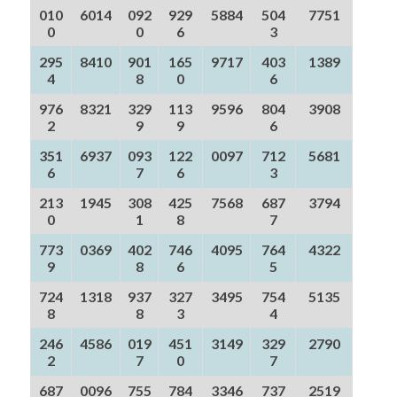
010
6014
092
929
5884
504
7751
0
0
6
3
295
8410
901
165
9717
403
1389
4
8
0
6
976
8321
329
113
9596
804
3908
2
9
9
6
351
6937
093
122
0097
712
5681
6
7
6
3
213
1945
308
425
7568
687
3794
0
1
8
7
773
0369
402
746
4095
764
4322
9
8
6
5
724
1318
937
327
3495
754
5135
8
8
3
4
246
4586
019
451
3149
329
2790
2
7
0
7
687
0096
755
784
3346
737
2519