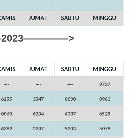
KAMIS
JUMAT
SABTU
MINGGU
2023————–>
KAMIS
JUMAT
SABTU
MINGGU
—-
—-
—-
9727
6155
3547
0690
0963
0060
6204
4387
6529
6382
2247
5204
5078