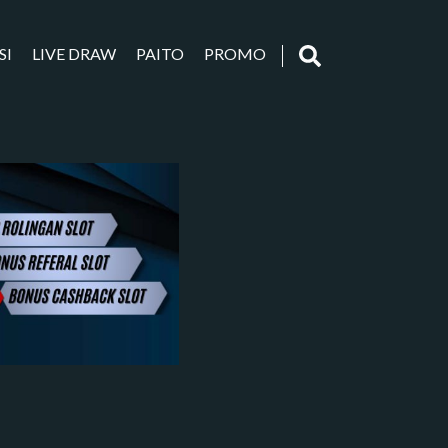
SI
LIVE DRAW
PAITO
PROMO