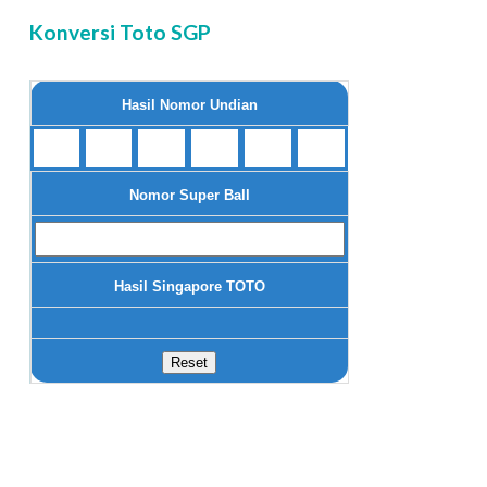
Konversi Toto SGP
Hasil Nomor Undian
Nomor Super Ball
Hasil Singapore TOTO