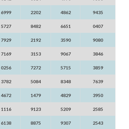
6999
2202
4862
9435
5727
8482
6651
0407
7929
2192
3590
9080
7169
3153
9067
3846
0256
7272
5715
3859
3782
5084
8348
7639
4672
1479
4829
3950
1116
9123
5209
2585
6138
8875
9307
2543