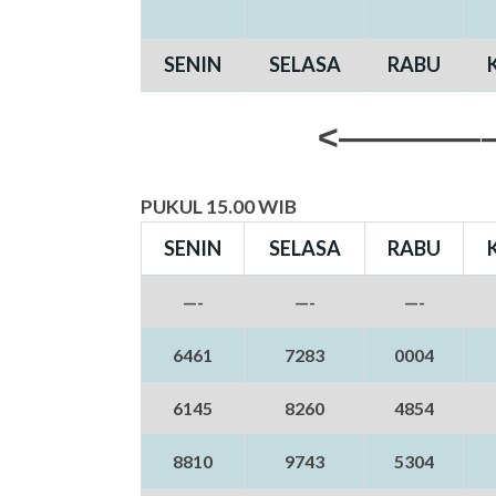
SENIN
SELASA
RABU
<————–
PUKUL 15.00 WIB
SENIN
SELASA
RABU
—-
—-
—-
6461
7283
0004
6145
8260
4854
8810
9743
5304