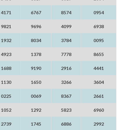
4171
6767
8574
0954
9821
9696
4099
6938
1932
8034
3784
0095
4923
1378
7778
8655
1688
9190
2916
4441
1130
1650
3266
3604
0225
0069
8367
2661
1052
1292
5823
6960
2739
1745
6886
2992