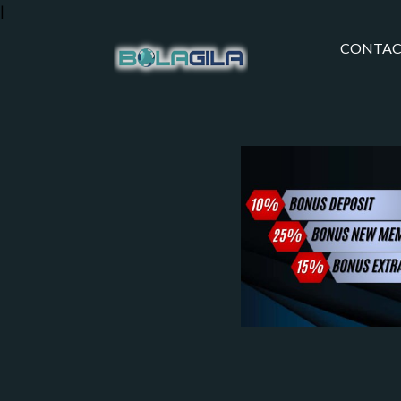
|
CONTAC