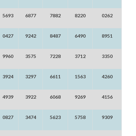
5693
6877
7882
8220
0262
0427
9242
8487
6490
8951
9960
3575
7228
3712
3350
3924
3297
6611
1563
4260
4939
3922
6068
9269
4156
0827
3474
5623
5758
9309