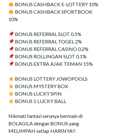
BONUS CASHBACK E-LOTTERY 10%
BONUS CASHBACK SPORTBOOK
10%
BONUS REFERRAL SLOT 0.5%
BONUS REFERRAL TOGEL 2%
BONUS REFERRAL CASINO 0.2%
BONUS ROLLINGAN SLOT 0.1%
BONUS EXTRA AJAK TEMAN 15%
BONUS LOTTERY JOWOPOOLS
BONUS MYSTERY BOX
BONUS LUCKY SPIN
BONUS 5 LUCKY BALL
Nikmati fantasi serunya bermain di
BOLAGILA dengan BONUS yang
MELIMPAH setiap HARINYA!!