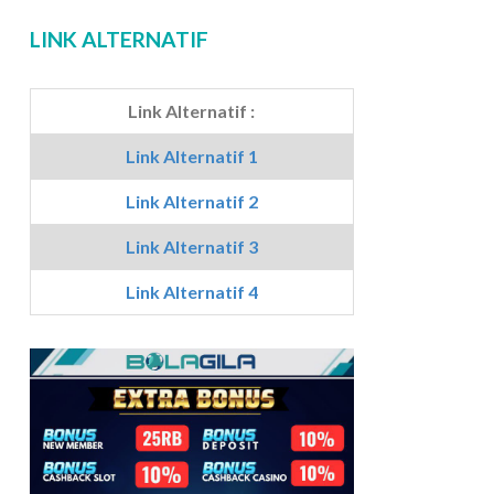
LINK ALTERNATIF
Link Alternatif :
Link Alternatif 1
Link Alternatif 2
Link Alternatif 3
Link Alternatif 4