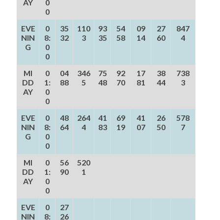
AY
0
0
EVE
0
35
110
93
54
09
27
847
NIN
8:
32
3
35
58
14
60
4
G
0
0
MI
0
04
346
75
92
17
38
738
DD
1:
88
5
48
70
81
44
3
AY
0
0
EVE
0
48
264
41
69
41
26
578
NIN
8:
64
4
83
19
07
50
7
G
0
0
MI
0
56
520
DD
1:
90
1
AY
0
0
EVE
0
27
NIN
8:
26