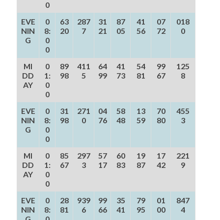
0
EVE
0
63
287
31
87
41
07
018
NIN
8:
20
7
21
05
56
72
0
G
0
0
MI
0
89
411
64
41
54
99
125
DD
1:
98
5
99
73
81
67
8
AY
0
0
EVE
0
31
271
04
58
13
70
455
NIN
8:
98
0
76
48
59
80
3
G
0
0
MI
0
85
297
57
60
19
17
221
DD
1:
67
3
17
83
87
42
9
AY
0
0
EVE
0
28
939
99
35
79
01
847
NIN
8:
81
6
66
41
95
00
4
G
0