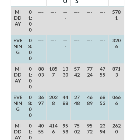
U
S
MI
0
—-
—-
—
—-
—-
—-
578
DD
1:
-
1
AY
0
0
EVE
0
—-
—-
—
—-
—-
—-
320
NIN
8:
-
6
G
0
0
MI
0
88
185
13
57
77
47
871
DD
1:
03
7
30
42
24
55
3
AY
0
0
EVE
0
36
202
44
27
46
68
066
NIN
8:
97
8
88
48
89
53
6
G
0
0
MI
0
40
414
95
75
95
23
262
DD
1:
55
6
58
02
72
94
0
AY
0