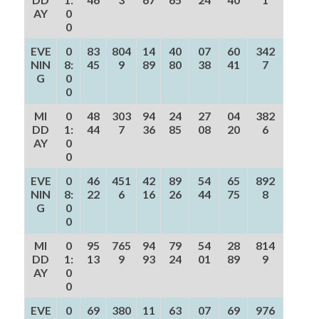
AY
0
0
EVE
0
83
804
14
40
07
60
342
NIN
8:
45
9
89
80
38
41
7
G
0
0
MI
0
48
303
94
24
27
04
382
DD
1:
44
7
36
85
08
20
6
AY
0
0
EVE
0
46
451
42
89
54
65
892
NIN
8:
22
6
16
26
44
75
8
G
0
0
MI
0
95
765
94
79
54
28
814
DD
1:
13
9
93
24
01
89
9
AY
0
0
EVE
0
69
380
11
63
07
69
976