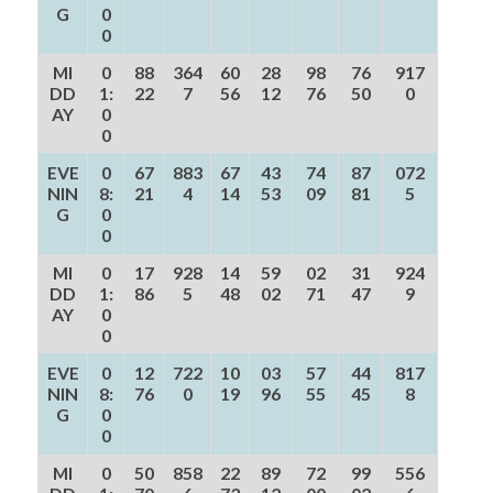
G
0
0
MI
0
88
364
60
28
98
76
917
DD
1:
22
7
56
12
76
50
0
AY
0
0
EVE
0
67
883
67
43
74
87
072
NIN
8:
21
4
14
53
09
81
5
G
0
0
MI
0
17
928
14
59
02
31
924
DD
1:
86
5
48
02
71
47
9
AY
0
0
EVE
0
12
722
10
03
57
44
817
NIN
8:
76
0
19
96
55
45
8
G
0
0
MI
0
50
858
22
89
72
99
556