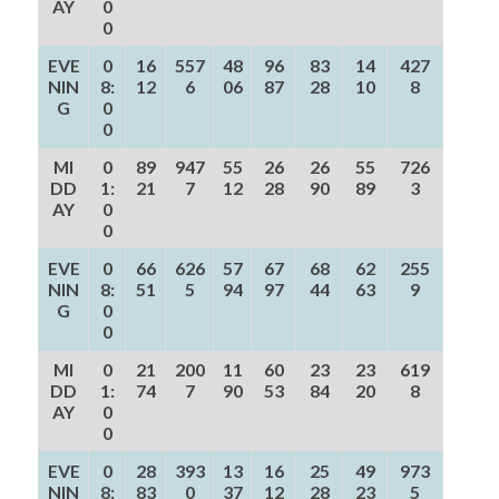
AY
0
0
EVE
0
16
557
48
96
83
14
427
NIN
8:
12
6
06
87
28
10
8
G
0
0
MI
0
89
947
55
26
26
55
726
DD
1:
21
7
12
28
90
89
3
AY
0
0
EVE
0
66
626
57
67
68
62
255
NIN
8:
51
5
94
97
44
63
9
G
0
0
MI
0
21
200
11
60
23
23
619
DD
1:
74
7
90
53
84
20
8
AY
0
0
EVE
0
28
393
13
16
25
49
973
NIN
8:
83
0
37
12
28
23
5