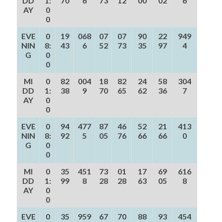
DD
1:
70
6
73
12
00
02
6
AY
0
0
EVE
0
19
068
07
07
90
22
949
NIN
8:
43
6
52
73
35
97
4
G
0
0
MI
0
82
004
18
82
24
58
304
DD
1:
38
9
70
65
62
36
7
AY
0
0
EVE
0
94
477
87
46
52
21
413
NIN
8:
92
5
05
76
66
66
0
G
0
0
MI
0
35
451
73
01
17
69
616
DD
1:
99
8
28
28
63
05
8
AY
0
0
EVE
0
35
959
67
70
88
93
454