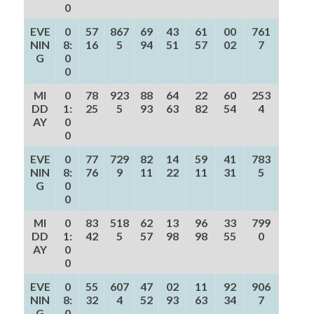
0
EVE
0
57
867
69
43
61
00
761
NIN
8:
16
5
94
51
57
02
7
G
0
0
MI
0
78
923
88
64
22
60
253
DD
1:
25
5
93
63
82
54
4
AY
0
0
EVE
0
77
729
82
14
59
41
783
NIN
8:
76
9
11
22
11
31
5
G
0
0
MI
0
83
518
62
13
96
33
799
DD
1:
42
5
57
98
98
55
0
AY
0
0
EVE
0
55
607
47
02
11
92
906
NIN
8:
32
4
52
93
63
34
7
G
0