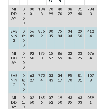
U
S
MI
0
00
184
70
40
08
91
784
DD
1:
01
8
99
70
27
40
3
AY
0
0
EVE
0
56
856
90
75
34
29
412
NIN
8:
49
9
35
84
04
56
4
G
0
0
MI
0
92
175
15
86
22
33
676
DD
1:
68
3
67
69
06
25
4
AY
0
0
EVE
0
63
772
03
04
95
81
107
NIN
8:
27
4
43
17
70
91
8
G
0
0
MI
0
02
165
07
19
43
63
059
DD
1:
60
6
62
50
95
03
1
AY
0