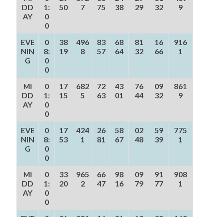
DD
1:
50
7
75
38
29
32
9
AY
0
0
EVE
0
38
496
83
68
81
16
916
NIN
8:
19
8
57
64
32
66
1
G
0
0
MI
0
17
682
72
43
76
09
861
DD
1:
15
5
63
01
44
32
9
AY
0
0
EVE
0
17
424
26
58
02
59
775
NIN
8:
53
1
81
67
48
39
1
G
0
0
MI
0
33
965
66
98
09
91
908
DD
1:
20
2
47
16
79
77
1
AY
0
0