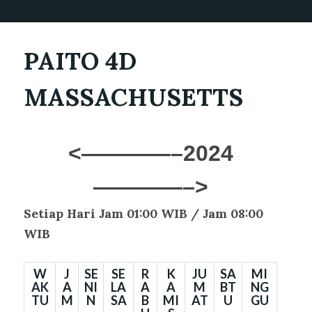
PAITO 4D
MASSACHUSETTS
<————–2024
————–>
Setiap Hari
Jam 01:00 WIB / Jam 08:00
WIB
W
J
SE
SE
R
K
JU
SA
MI
AK
A
NI
LA
A
A
M
BT
NG
TU
M
N
SA
B
MI
AT
U
GU