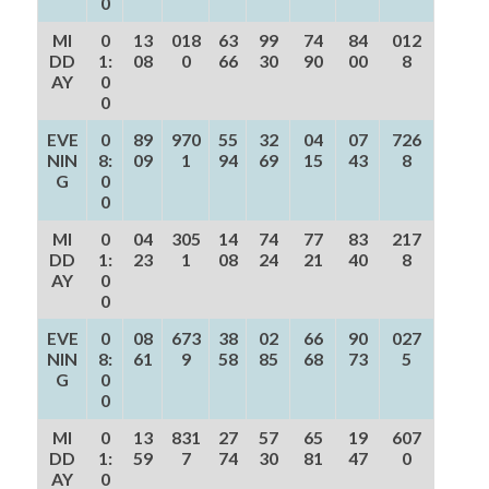
0
MI
0
13
018
63
99
74
84
012
DD
1:
08
0
66
30
90
00
8
AY
0
0
EVE
0
89
970
55
32
04
07
726
NIN
8:
09
1
94
69
15
43
8
G
0
0
MI
0
04
305
14
74
77
83
217
DD
1:
23
1
08
24
21
40
8
AY
0
0
EVE
0
08
673
38
02
66
90
027
NIN
8:
61
9
58
85
68
73
5
G
0
0
MI
0
13
831
27
57
65
19
607
DD
1:
59
7
74
30
81
47
0
AY
0