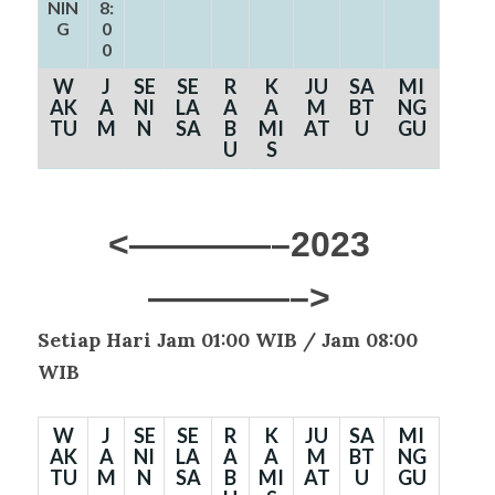
NIN
8:
G
0
0
W
J
SE
SE
R
K
JU
SA
MI
AK
A
NI
LA
A
A
M
BT
NG
TU
M
N
SA
B
MI
AT
U
GU
U
S
<————–2023
————–>
Setiap Hari
Jam 01:00 WIB / Jam 08:00
WIB
W
J
SE
SE
R
K
JU
SA
MI
AK
A
NI
LA
A
A
M
BT
NG
TU
M
N
SA
B
MI
AT
U
GU