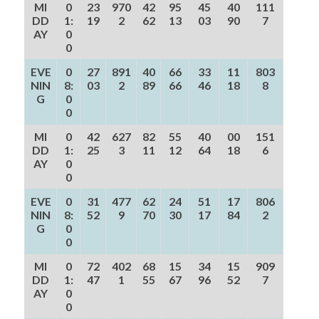
MI
0
23
970
42
95
45
40
111
DD
1:
19
2
62
13
03
90
7
AY
0
0
EVE
0
27
891
40
66
33
11
803
NIN
8:
03
2
89
66
46
18
8
G
0
0
MI
0
42
627
82
55
40
00
151
DD
1:
25
3
11
12
64
18
6
AY
0
0
EVE
0
31
477
62
24
51
17
806
NIN
8:
52
9
70
30
17
84
2
G
0
0
MI
0
72
402
68
15
34
15
909
DD
1:
47
1
55
67
96
52
7
AY
0
0