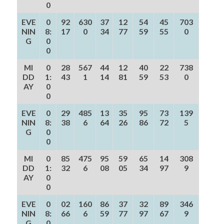
0
EVE
0
92
630
37
12
54
45
703
NIN
8:
17
0
34
77
59
55
0
G
0
0
MI
0
28
567
44
12
40
22
738
DD
1:
43
1
14
81
59
53
0
AY
0
0
EVE
0
29
485
13
35
95
73
139
NIN
8:
38
6
64
26
86
72
5
G
0
0
MI
0
85
475
95
59
65
14
308
DD
1:
32
6
08
05
34
97
9
AY
0
0
EVE
0
02
160
86
37
32
89
346
NIN
8:
66
6
59
77
97
67
9
G
0