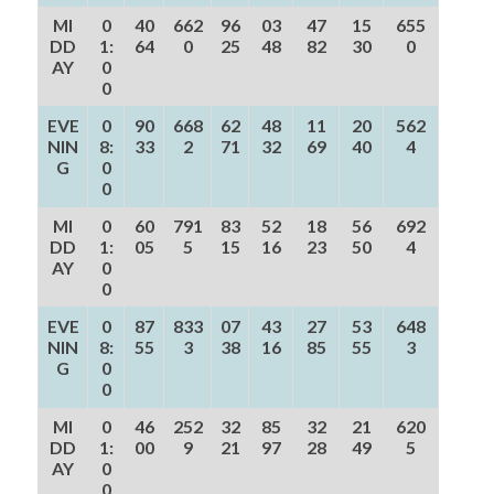
MI
0
40
662
96
03
47
15
655
DD
1:
64
0
25
48
82
30
0
AY
0
0
EVE
0
90
668
62
48
11
20
562
NIN
8:
33
2
71
32
69
40
4
G
0
0
MI
0
60
791
83
52
18
56
692
DD
1:
05
5
15
16
23
50
4
AY
0
0
EVE
0
87
833
07
43
27
53
648
NIN
8:
55
3
38
16
85
55
3
G
0
0
MI
0
46
252
32
85
32
21
620
DD
1:
00
9
21
97
28
49
5
AY
0
0