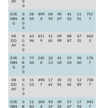
AY
0
0
EVE
0
58
499
04
90
41
11
715
NIN
8:
50
4
92
07
02
01
7
G
0
0
MI
0
63
611
11
09
88
67
602
DD
1:
96
9
65
99
87
31
3
AY
0
0
EVE
0
77
545
22
41
59
98
170
NIN
8:
64
0
13
04
03
60
7
G
0
0
MI
0
15
494
17
35
72
12
738
DD
1:
53
7
61
01
65
89
7
AY
0
0
EVE
0
12
304
93
49
57
17
943
NIN
8:
83
4
37
35
67
92
7