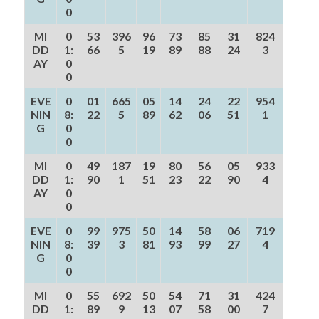
0
MI
0
53
396
96
73
85
31
824
DD
1:
66
5
19
89
88
24
3
AY
0
0
EVE
0
01
665
05
14
24
22
954
NIN
8:
22
5
89
62
06
51
1
G
0
0
MI
0
49
187
19
80
56
05
933
DD
1:
90
1
51
23
22
90
4
AY
0
0
EVE
0
99
975
50
14
58
06
719
NIN
8:
39
3
81
93
99
27
4
G
0
0
MI
0
55
692
50
54
71
31
424
DD
1:
89
9
13
07
58
00
7