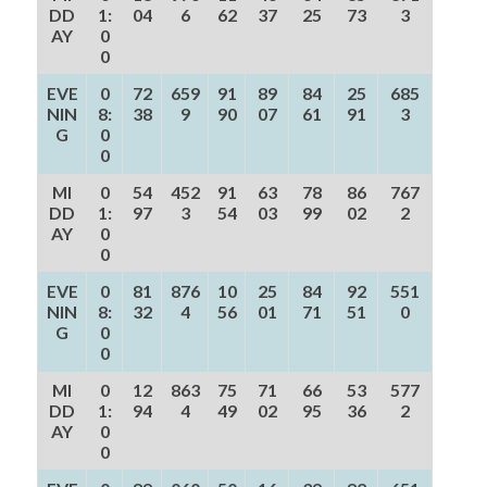
DD
1:
04
6
62
37
25
73
3
AY
0
0
EVE
0
72
659
91
89
84
25
685
NIN
8:
38
9
90
07
61
91
3
G
0
0
MI
0
54
452
91
63
78
86
767
DD
1:
97
3
54
03
99
02
2
AY
0
0
EVE
0
81
876
10
25
84
92
551
NIN
8:
32
4
56
01
71
51
0
G
0
0
MI
0
12
863
75
71
66
53
577
DD
1:
94
4
49
02
95
36
2
AY
0
0