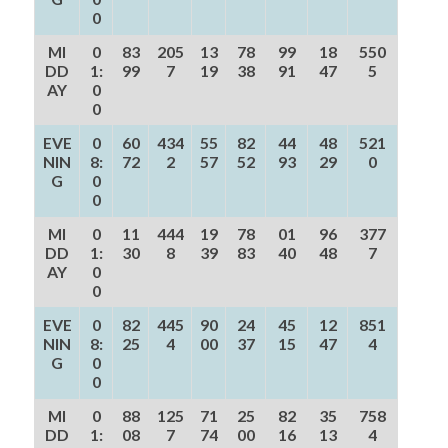
0
MI
0
83
205
13
78
99
18
550
DD
1:
99
7
19
38
91
47
5
AY
0
0
EVE
0
60
434
55
82
44
48
521
NIN
8:
72
2
57
52
93
29
0
G
0
0
MI
0
11
444
19
78
01
96
377
DD
1:
30
8
39
83
40
48
7
AY
0
0
EVE
0
82
445
90
24
45
12
851
NIN
8:
25
4
00
37
15
47
4
G
0
0
MI
0
88
125
71
25
82
35
758
DD
1:
08
7
74
00
16
13
4