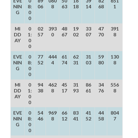
EVE
0
89
060
50
16
39
82
651
NIN
8:
06
8
63
18
14
68
1
G
0
0
MI
0
02
393
48
19
33
47
391
DD
1:
57
0
67
02
07
70
8
AY
0
0
EVE
0
77
444
61
62
31
59
130
NIN
8:
52
4
74
31
03
80
8
G
0
0
MI
0
94
462
45
31
86
34
556
DD
1:
38
8
17
93
61
76
8
AY
0
0
EVE
0
54
969
66
83
41
44
804
NIN
8:
46
8
12
41
52
58
7
G
0
0