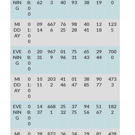
NIN
8:
62
3
40
93
38
19
0
G
0
0
MI
0
09
667
76
98
40
12
123
DD
1:
14
6
25
28
41
18
5
AY
0
0
EVE
0
20
967
01
75
65
29
700
NIN
8:
31
9
96
31
43
44
0
G
0
0
MI
0
10
203
41
01
38
90
473
DD
1:
11
2
46
47
85
77
3
AY
0
0
EVE
0
14
668
25
37
94
51
182
NIN
8:
37
1
32
75
56
67
2
G
0
0
MI
0
29
872
36
24
29
81
439