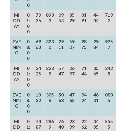
0
MI
0
79
893
09
85
01
44
719
DD
1:
36
3
54
29
91
04
2
AY
0
0
EVE
0
69
323
29
59
98
29
935
NIN
8:
60
0
11
27
75
84
7
G
0
0
MI
0
34
223
57
26
71
35
242
DD
1:
25
8
47
97
44
65
5
AY
0
0
EVE
0
10
305
50
47
94
46
080
NIN
8:
32
8
68
65
24
31
5
G
0
0
MI
0
74
286
76
23
22
34
555
DD
1:
87
9
48
99
62
05
5