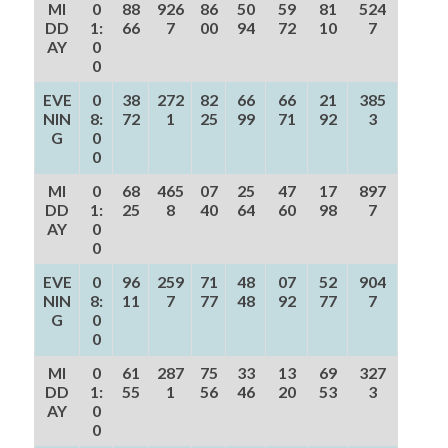
MI
0
88
926
86
50
59
81
524
DD
1:
66
7
00
94
72
10
7
AY
0
0
EVE
0
38
272
82
66
66
21
385
NIN
8:
72
1
25
99
71
92
3
G
0
0
MI
0
68
465
07
25
47
17
897
DD
1:
25
8
40
64
60
98
7
AY
0
0
EVE
0
96
259
71
48
07
52
904
NIN
8:
11
7
77
48
92
77
7
G
0
0
MI
0
61
287
75
33
13
69
327
DD
1:
55
1
56
46
20
53
3
AY
0
0