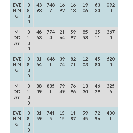
EVE
0
43
748
16
16
19
63
092
NIN
8:
93
7
92
18
06
30
0
G
0
0
MI
0
46
774
21
59
85
25
367
DD
1:
63
4
64
97
58
11
0
AY
0
0
EVE
0
31
046
39
82
12
45
620
NIN
8:
64
1
74
71
03
80
0
G
0
0
MI
0
88
835
79
76
13
46
325
DD
1:
09
1
49
96
30
29
6
AY
0
0
EVE
0
81
741
15
11
59
72
400
NIN
8:
59
5
15
87
45
96
1
G
0
0