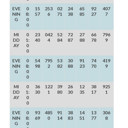
EVE
0
15
253
02
24
65
92
407
NIN
8:
57
6
71
38
85
27
7
G
0
0
MI
0
23
042
52
72
27
66
796
DD
1:
40
4
84
87
88
78
9
AY
0
0
EVE
0
54
795
53
30
91
74
419
NIN
8:
98
2
82
88
23
70
9
G
0
0
MI
0
36
122
39
26
12
38
925
DD
1:
30
1
80
30
35
17
1
AY
0
0
EVE
0
93
485
91
38
14
13
306
NIN
8:
69
0
14
83
51
77
8
G
0