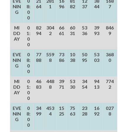
EVE
0
21
281
16
81
12
38
168
NIN
8:
64
1
96
82
37
44
7
G
0
0
MI
0
82
304
66
60
53
39
846
DD
1:
94
2
61
31
36
93
9
AY
0
0
EVE
0
77
559
73
10
50
53
368
NIN
8:
88
8
86
38
95
03
0
G
0
0
MI
0
46
448
39
53
34
94
774
DD
1:
83
8
71
30
54
13
2
AY
0
0
EVE
0
34
453
15
75
23
16
027
NIN
8:
99
4
25
63
28
92
8
G
0
0