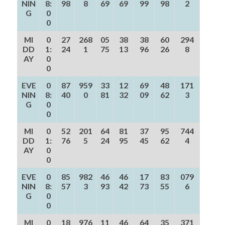
NIN
8:
98
8
69
69
99
98
2
G
0
0
MI
0
27
268
05
38
38
60
294
DD
1:
24
1
75
13
96
26
8
AY
0
0
EVE
0
87
959
33
12
69
48
171
NIN
8:
40
0
81
32
09
62
3
G
0
0
MI
0
52
201
64
81
37
95
744
DD
1:
76
5
24
95
45
62
4
AY
0
0
EVE
0
85
982
46
46
17
83
079
NIN
8:
57
3
93
42
73
55
6
G
0
0
MI
0
18
976
11
46
64
35
371