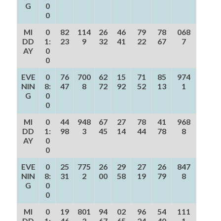
G
0
0
MI
0
82
114
26
46
79
78
068
DD
1:
23
9
32
41
22
67
7
AY
0
0
EVE
0
76
700
62
15
71
85
974
NIN
8:
47
8
72
92
52
13
1
G
0
0
MI
0
44
948
67
27
78
41
968
DD
1:
98
3
45
14
44
78
8
AY
0
0
EVE
0
25
775
26
29
27
26
847
NIN
8:
31
2
00
58
19
79
8
G
0
0
MI
0
19
801
94
02
96
54
111
DD
1:
46
3
67
65
24
40
1