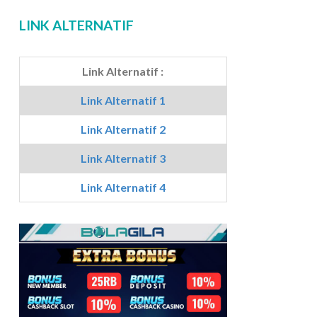
LINK ALTERNATIF
Link Alternatif :
Link Alternatif 1
Link Alternatif 2
Link Alternatif 3
Link Alternatif 4