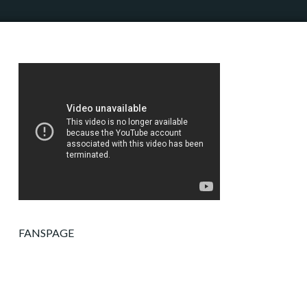
FANSPAGE