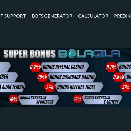
T SUPPORT
BBFS GENERATOR
CALCULATOR
PREDIK