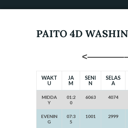
PAITO 4D WASHI
<————–
WAKT
JA
SENI
SELAS
U
M
N
A
MIDDA
01:2
6063
4074
Y
0
EVENIN
07:3
1001
2999
G
5