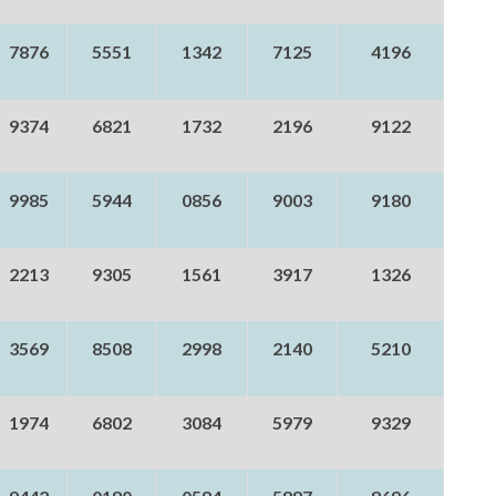
7876
5551
1342
7125
4196
9374
6821
1732
2196
9122
9985
5944
0856
9003
9180
2213
9305
1561
3917
1326
3569
8508
2998
2140
5210
1974
6802
3084
5979
9329