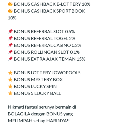
BONUS CASHBACK E-LOTTERY 10%
BONUS CASHBACK SPORTBOOK
10%
BONUS REFERRAL SLOT 0.5%
BONUS REFERRAL TOGEL 2%
BONUS REFERRAL CASINO 0.2%
BONUS ROLLINGAN SLOT 0.1%
BONUS EXTRA AJAK TEMAN 15%
BONUS LOTTERY JOWOPOOLS
BONUS MYSTERY BOX
BONUS LUCKY SPIN
BONUS 5 LUCKY BALL
Nikmati fantasi serunya bermain di
BOLAGILA dengan BONUS yang
MELIMPAH setiap HARINYA!!