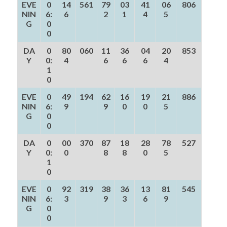
EVE
0
14
561
79
03
41
06
806
NIN
6:
6
2
1
4
5
G
0
0
DA
0
80
060
11
36
04
20
853
Y
0:
4
6
6
6
4
1
0
EVE
0
49
194
62
16
19
21
886
NIN
6:
9
9
0
0
5
G
0
0
DA
0
00
370
87
18
28
78
527
Y
0:
0
8
8
0
5
1
0
EVE
0
92
319
38
36
13
81
545
NIN
6:
3
9
3
6
9
G
0
0