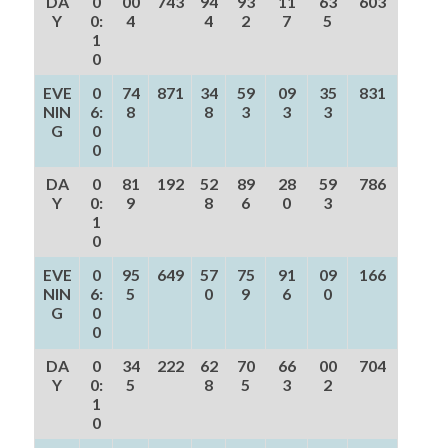
DA
0
00
743
94
93
11
63
603
Y
0:
4
4
2
7
5
1
0
EVE
0
74
871
34
59
09
35
831
NIN
6:
8
8
3
3
3
G
0
0
DA
0
81
192
52
89
28
59
786
Y
0:
9
8
6
0
3
1
0
EVE
0
95
649
57
75
91
09
166
NIN
6:
5
0
9
6
0
G
0
0
DA
0
34
222
62
70
66
00
704
Y
0:
5
8
5
3
2
1
0