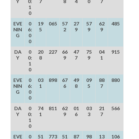
Y
0:
7
8
4
0
7
1
0
EVE
0
19
065
57
27
57
62
485
NIN
6:
5
2
9
9
9
G
0
0
DA
0
20
227
66
47
75
04
915
Y
0:
8
9
7
9
1
1
0
EVE
0
03
898
67
49
09
88
880
NIN
6:
1
6
8
5
7
G
0
0
DA
0
74
811
62
01
03
21
566
Y
0:
1
9
6
3
7
1
0
EVE
0
51
773
51
87
98
13
106