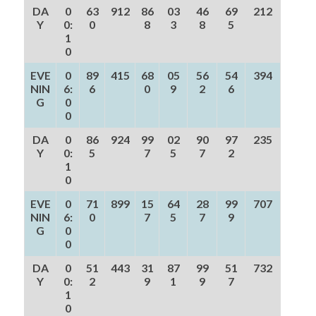
DA
0
63
912
86
03
46
69
212
Y
0:
0
8
3
8
5
1
0
EVE
0
89
415
68
05
56
54
394
NIN
6:
6
0
9
2
6
G
0
0
DA
0
86
924
99
02
90
97
235
Y
0:
5
7
5
7
2
1
0
EVE
0
71
899
15
64
28
99
707
NIN
6:
0
7
5
7
9
G
0
0
DA
0
51
443
31
87
99
51
732
Y
0:
2
9
1
9
7
1
0