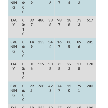
NIN
6:
9
6
7
4
3
G
0
0
DA
0
39
480
33
98
18
73
617
Y
0:
7
8
7
8
3
1
0
EVE
0
14
233
54
16
00
89
281
NIN
6:
9
4
7
5
6
G
0
0
DA
0
81
139
53
75
22
27
170
Y
0:
6
8
8
3
8
1
0
EVE
0
99
768
42
74
15
79
243
NIN
6:
5
3
7
0
1
G
0
0
DA
0
58
234
62
47
09
15
100