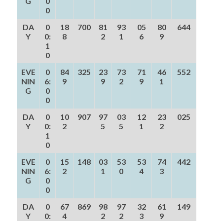
G
0
0
DA
0
18
700
81
93
05
80
644
Y
0:
8
2
1
6
9
1
0
EVE
0
84
325
23
73
71
46
552
NIN
6:
9
9
2
9
1
G
0
0
DA
0
10
907
97
03
12
23
025
Y
0:
2
5
5
1
2
1
0
EVE
0
15
148
03
53
53
74
442
NIN
6:
2
1
0
4
3
G
0
0
DA
0
67
869
98
97
32
61
149
Y
0:
4
2
2
3
9