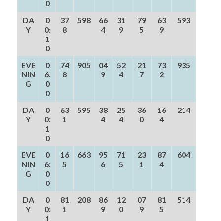
0
DA
0
37
598
66
31
79
63
593
Y
0:
8
4
9
5
9
1
0
EVE
0
74
905
04
52
21
73
935
NIN
6:
8
9
4
7
2
G
0
0
DA
0
63
595
38
25
36
16
214
Y
0:
1
4
4
0
4
1
0
EVE
0
16
663
95
71
23
87
604
NIN
6:
5
6
5
1
4
G
0
0
DA
0
81
208
86
12
07
81
514
Y
0:
1
9
0
9
5
1