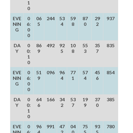
1
0
EVE
0
06
244
53
59
87
29
937
NIN
6:
5
4
8
0
2
G
0
0
DA
0
86
492
92
10
55
35
835
Y
0:
9
5
8
3
7
1
0
EVE
0
51
096
96
77
57
45
854
NIN
6:
9
4
1
4
6
G
0
0
DA
0
64
166
34
53
19
37
385
Y
0:
6
2
7
9
0
1
0
EVE
0
96
991
47
04
75
93
780
NIN
6:
4
2
0
5
5