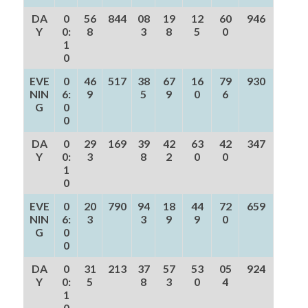
DA
0
56
844
08
19
12
60
946
Y
0:
8
3
8
5
0
1
0
EVE
0
46
517
38
67
16
79
930
NIN
6:
9
5
9
0
6
G
0
0
DA
0
29
169
39
42
63
42
347
Y
0:
3
8
2
0
0
1
0
EVE
0
20
790
94
18
44
72
659
NIN
6:
3
3
9
9
0
G
0
0
DA
0
31
213
37
57
53
05
924
Y
0:
5
8
3
0
4
1
0