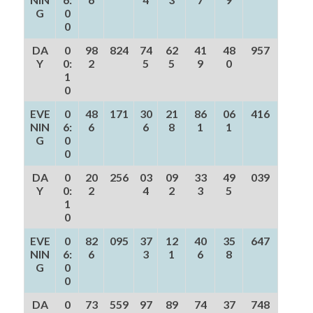
G
0
0
DA
0
98
824
74
62
41
48
957
Y
0:
2
5
5
9
0
1
0
EVE
0
48
171
30
21
86
06
416
NIN
6:
6
6
8
1
1
G
0
0
DA
0
20
256
03
09
33
49
039
Y
0:
2
4
2
3
5
1
0
EVE
0
82
095
37
12
40
35
647
NIN
6:
6
3
1
6
8
G
0
0
DA
0
73
559
97
89
74
37
748