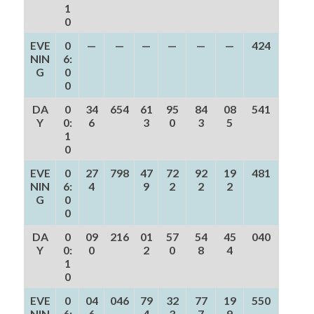
1
0
EVE
0
—
—
—
—
—
—
424
NIN
6:
G
0
0
DA
0
34
654
61
95
84
08
541
Y
0:
6
3
0
3
5
1
0
EVE
0
27
798
47
72
92
19
481
NIN
6:
4
9
2
2
2
G
0
0
DA
0
09
216
01
57
54
45
040
Y
0:
0
2
0
8
4
1
0
EVE
0
04
046
79
32
77
19
550
NIN
6:
6
4
3
7
9