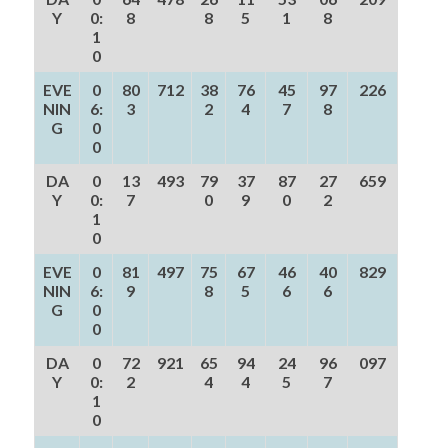
Y
0:
8
8
5
1
8
1
0
EVE
0
80
712
38
76
45
97
226
NIN
6:
3
2
4
7
8
G
0
0
DA
0
13
493
79
37
87
27
659
Y
0:
7
0
9
0
2
1
0
EVE
0
81
497
75
67
46
40
829
NIN
6:
9
8
5
6
6
G
0
0
DA
0
72
921
65
94
24
96
097
Y
0:
2
4
4
5
7
1
0