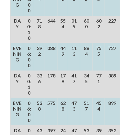
G
0
0
DA
0
71
644
55
01
60
60
227
Y
0:
8
4
5
0
2
1
0
EVE
0
39
088
44
11
88
75
727
NIN
6:
2
9
3
4
5
G
0
0
DA
0
33
178
17
41
34
77
389
Y
0:
6
9
7
5
1
1
0
EVE
0
53
575
62
47
51
45
899
NIN
6:
8
8
3
7
4
G
0
0
DA
0
43
397
24
47
53
39
352