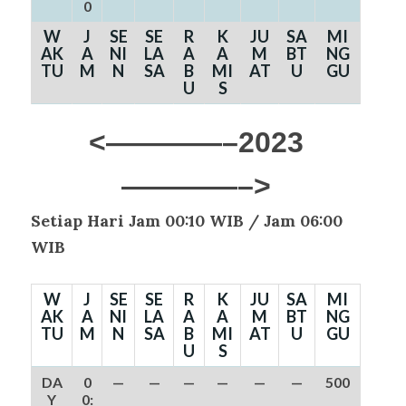
0
W
J
SE
SE
R
K
JU
SA
MI
AK
A
NI
LA
A
A
M
BT
NG
TU
M
N
SA
B
MI
AT
U
GU
U
S
<————–2023
————–>
Setiap Hari Jam 00:10 WIB /
Jam 06:00
WIB
W
J
SE
SE
R
K
JU
SA
MI
AK
A
NI
LA
A
A
M
BT
NG
TU
M
N
SA
B
MI
AT
U
GU
U
S
DA
0
—
—
—
—
—
—
500
Y
0: