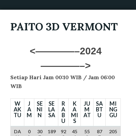
PAITO 3D VERMONT
<————–2024
————–>
Setiap Hari Jam 00:10 WIB /
Jam 06:00
WIB
W
J
SE
SE
R
K
JU
SA
MI
AK
A
NI
LA
A
A
M
BT
NG
TU
M
N
SA
B
MI
AT
U
GU
U
S
DA
0
30
189
92
45
55
87
205