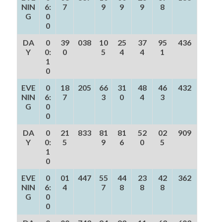
NIN
6:
7
9
9
9
8
G
0
0
DA
0
39
038
10
25
37
95
436
Y
0:
0
5
4
4
1
1
0
EVE
0
18
205
66
31
48
46
432
NIN
6:
7
3
0
4
3
G
0
0
DA
0
21
833
81
81
52
02
909
Y
0:
5
9
6
0
5
1
0
EVE
0
01
447
55
44
23
42
362
NIN
6:
4
7
8
8
8
G
0
0