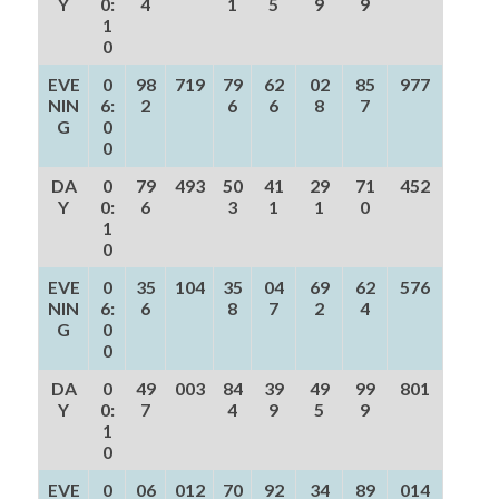
Y
0:
4
1
5
9
9
1
0
EVE
0
98
719
79
62
02
85
977
NIN
6:
2
6
6
8
7
G
0
0
DA
0
79
493
50
41
29
71
452
Y
0:
6
3
1
1
0
1
0
EVE
0
35
104
35
04
69
62
576
NIN
6:
6
8
7
2
4
G
0
0
DA
0
49
003
84
39
49
99
801
Y
0:
7
4
9
5
9
1
0
EVE
0
06
012
70
92
34
89
014