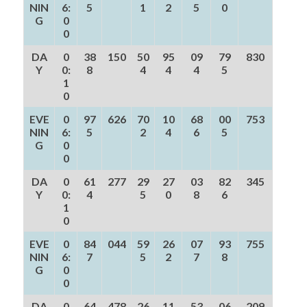
NIN
6:
5
1
2
5
0
G
0
0
DA
0
38
150
50
95
09
79
830
Y
0:
8
4
4
4
5
1
0
EVE
0
97
626
70
10
68
00
753
NIN
6:
5
2
4
6
5
G
0
0
DA
0
61
277
29
27
03
82
345
Y
0:
4
5
0
8
6
1
0
EVE
0
84
044
59
26
07
93
755
NIN
6:
7
5
2
7
8
G
0
0
DA
0
64
478
26
11
53
06
209