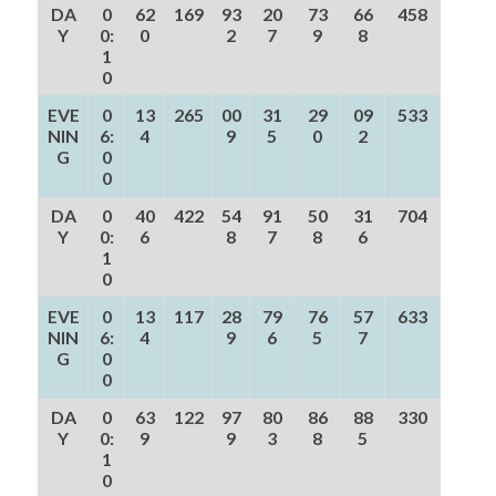
DA
0
62
169
93
20
73
66
458
Y
0:
0
2
7
9
8
1
0
EVE
0
13
265
00
31
29
09
533
NIN
6:
4
9
5
0
2
G
0
0
DA
0
40
422
54
91
50
31
704
Y
0:
6
8
7
8
6
1
0
EVE
0
13
117
28
79
76
57
633
NIN
6:
4
9
6
5
7
G
0
0
DA
0
63
122
97
80
86
88
330
Y
0:
9
9
3
8
5
1
0