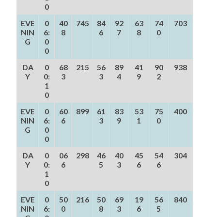
0
EVE
0
40
745
84
92
63
74
703
NIN
6:
8
6
7
8
0
G
0
0
DA
0
68
215
56
89
41
90
938
Y
0:
3
3
4
9
2
1
0
EVE
0
60
899
61
83
53
75
400
NIN
6:
6
3
9
1
0
G
0
0
DA
0
06
298
46
40
45
54
304
Y
0:
6
5
3
6
6
1
0
EVE
0
50
216
50
69
19
56
840
NIN
6:
0
8
3
6
5