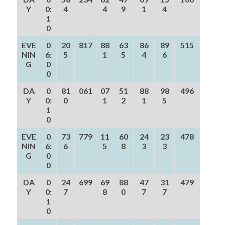
Y
0:
4
4
9
1
4
1
0
EVE
0
20
817
88
63
86
89
515
NIN
6:
5
1
5
4
6
G
0
0
DA
0
81
061
07
51
88
98
496
Y
0:
0
1
2
1
5
1
0
EVE
0
73
779
11
60
24
23
478
NIN
6:
6
5
8
3
3
G
0
0
DA
0
24
699
69
88
47
31
479
Y
0:
7
8
0
7
7
1
0