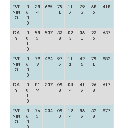
EVE
0
38
695
75
11
79
68
418
NIN
6:
4
1
7
3
6
G
0
0
DA
0
58
537
33
02
06
23
637
Y
0:
5
8
3
1
6
1
0
EVE
0
79
494
97
11
42
79
882
NIN
6:
3
5
1
6
1
G
0
0
DA
0
81
337
09
04
41
26
617
Y
0:
9
8
4
9
8
1
0
EVE
0
76
204
09
19
86
32
877
NIN
6:
5
0
4
9
8
G
0
0