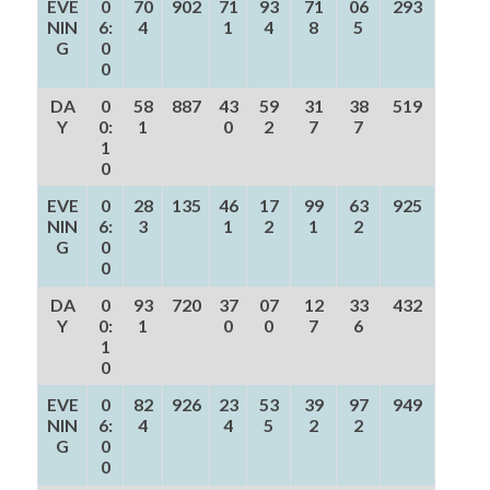
EVE
0
70
902
71
93
71
06
293
NIN
6:
4
1
4
8
5
G
0
0
DA
0
58
887
43
59
31
38
519
Y
0:
1
0
2
7
7
1
0
EVE
0
28
135
46
17
99
63
925
NIN
6:
3
1
2
1
2
G
0
0
DA
0
93
720
37
07
12
33
432
Y
0:
1
0
0
7
6
1
0
EVE
0
82
926
23
53
39
97
949
NIN
6:
4
4
5
2
2
G
0
0