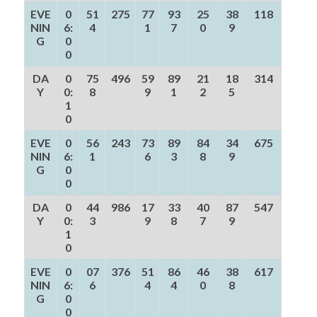
EVE
0
51
275
77
93
25
38
118
NIN
6:
4
1
7
0
9
G
0
0
DA
0
75
496
59
89
21
18
314
Y
0:
8
9
1
2
5
1
0
EVE
0
56
243
73
89
84
34
675
NIN
6:
1
6
3
8
9
G
0
0
DA
0
44
986
17
33
40
87
547
Y
0:
3
9
8
7
9
1
0
EVE
0
07
376
51
86
46
38
617
NIN
6:
6
4
4
0
8
G
0
0