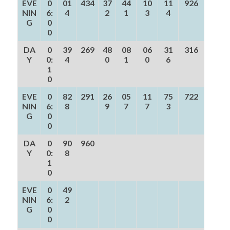
EVE
0
01
434
37
44
10
11
926
NIN
6:
4
2
1
3
4
G
0
0
DA
0
39
269
48
08
06
31
316
Y
0:
4
0
1
0
6
1
0
EVE
0
82
291
26
05
11
75
722
NIN
6:
8
9
7
7
3
G
0
0
DA
0
90
960
Y
0:
8
1
0
EVE
0
49
NIN
6:
2
G
0
0