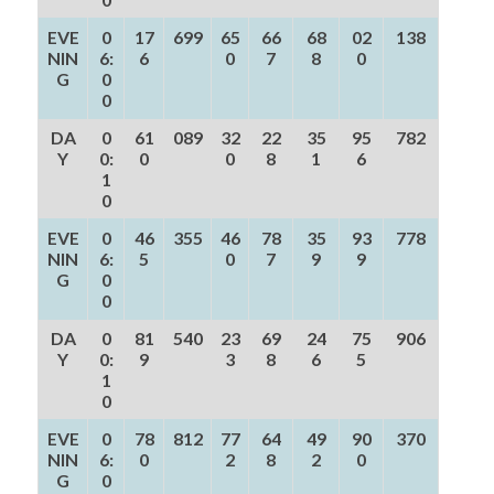
EVE
0
17
699
65
66
68
02
138
NIN
6:
6
0
7
8
0
G
0
0
DA
0
61
089
32
22
35
95
782
Y
0:
0
0
8
1
6
1
0
EVE
0
46
355
46
78
35
93
778
NIN
6:
5
0
7
9
9
G
0
0
DA
0
81
540
23
69
24
75
906
Y
0:
9
3
8
6
5
1
0
EVE
0
78
812
77
64
49
90
370
NIN
6:
0
2
8
2
0
G
0