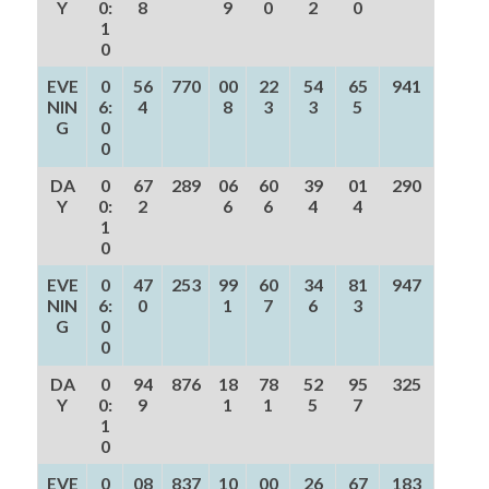
Y
0:
8
9
0
2
0
1
0
EVE
0
56
770
00
22
54
65
941
NIN
6:
4
8
3
3
5
G
0
0
DA
0
67
289
06
60
39
01
290
Y
0:
2
6
6
4
4
1
0
EVE
0
47
253
99
60
34
81
947
NIN
6:
0
1
7
6
3
G
0
0
DA
0
94
876
18
78
52
95
325
Y
0:
9
1
1
5
7
1
0
EVE
0
08
837
10
00
26
67
183