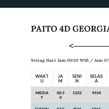
PAITO 4D GEORGI
<—————
Setiap Hari Jam 00:30 WIB /
Jam 07
WAKT
JA
SENI
SELAS
U
M
N
A
MIDDA
00:3
5222
9104
Y
0
EVENIN
07:0
4581
5865