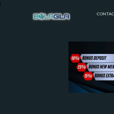
|
CONTAC