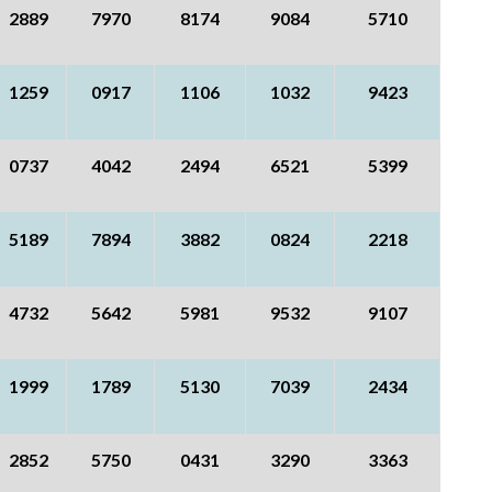
2889
7970
8174
9084
5710
1259
0917
1106
1032
9423
0737
4042
2494
6521
5399
5189
7894
3882
0824
2218
4732
5642
5981
9532
9107
1999
1789
5130
7039
2434
2852
5750
0431
3290
3363