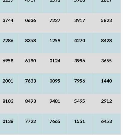
3744
0636
7227
3917
5823
7286
8358
1259
4270
8428
6958
6190
0124
3996
3655
2001
7633
0095
7956
1440
8103
8493
9481
5495
2912
0138
7722
7665
1551
6453