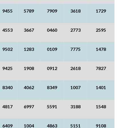
9455
5789
7909
3618
1729
4553
3667
0460
2773
2595
9502
1283
0109
7775
1478
9425
1908
0912
2618
7827
8340
4062
8349
1007
1401
4817
6997
5591
3188
1548
6409
1004
4863
5151
9108