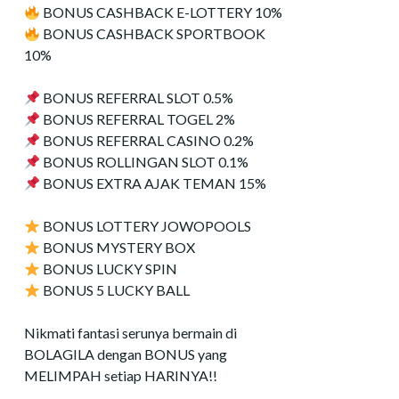
BONUS CASHBACK E-LOTTERY 10%
BONUS CASHBACK SPORTBOOK
10%
BONUS REFERRAL SLOT 0.5%
BONUS REFERRAL TOGEL 2%
BONUS REFERRAL CASINO 0.2%
BONUS ROLLINGAN SLOT 0.1%
BONUS EXTRA AJAK TEMAN 15%
BONUS LOTTERY JOWOPOOLS
BONUS MYSTERY BOX
BONUS LUCKY SPIN
BONUS 5 LUCKY BALL
Nikmati fantasi serunya bermain di
BOLAGILA dengan BONUS yang
MELIMPAH setiap HARINYA!!