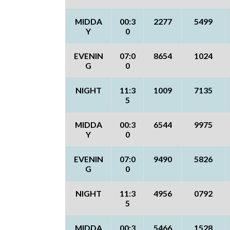
MIDDA
00:3
2277
5499
Y
0
EVENIN
07:0
8654
1024
G
0
NIGHT
11:3
1009
7135
5
MIDDA
00:3
6544
9975
Y
0
EVENIN
07:0
9490
5826
G
0
NIGHT
11:3
4956
0792
5
MIDDA
00:3
5466
1528