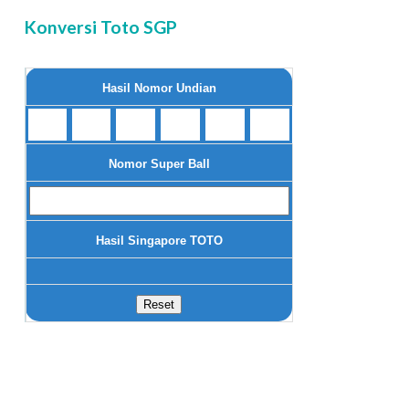
Konversi Toto SGP
Hasil Nomor Undian
Nomor Super Ball
Hasil Singapore TOTO